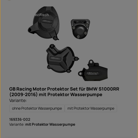
e
ü
r
g
s
b
a
a
fahrzeugspezifisch
n
r
d
f
e
r
t
i
g
i
n
1
T
a
g
,
L
i
e
f
e
GB Racing Motor Protektor Set für BMW S1000RR
r
z
(2009-2016) mit Protektor Wasserpumpe
e
Variante:
i
t
S
ohne Protektor Wasserpumpe
mit Protektor Wasserpumpe
o
f
o
169336-002
r
Variante:
mit Protektor Wasserpumpe
t
v
e
r