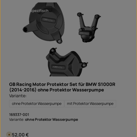
r
a
s
r
a
fahrzeugspezifisch
n
d
f
e
r
t
i
g
i
n
1
T
a
g
,
L
i
e
f
e
GB Racing Motor Protektor Set für BMW S1000R
r
z
(2014-2016) ohne Protektor Wasserpumpe
e
Variante:
i
t
S
ohne Protektor Wasserpumpe
mit Protektor Wasserpumpe
o
f
o
169337-001
r
Variante:
ohne Protektor Wasserpumpe
t
v
e
r
Regulärer Preis:
252,00 €
V
f