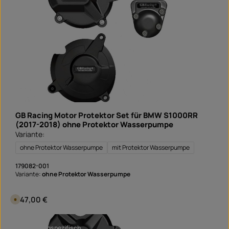
d
f
e
r
t
i
g
i
n
1
T
a
g
,
L
i
e
f
e
GB Racing Motor Protektor Set für BMW S1000RR
r
z
(2017-2018) ohne Protektor Wasserpumpe
e
Variante:
i
t
S
ohne Protektor Wasserpumpe
mit Protektor Wasserpumpe
o
f
o
179082-001
r
Variante:
ohne Protektor Wasserpumpe
t
v
e
r
Regulärer Preis:
247,00 €
V
f
e
ü
r
g
s
b
a
a
fahrzeugspezifisch