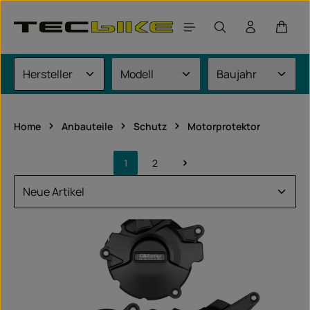
Zum Hauptinhalt springen
Waren
Home
Anbauteile
Schutz
Motorprotektor
1
2
Seite
Seite
fahrzeugspezifisch