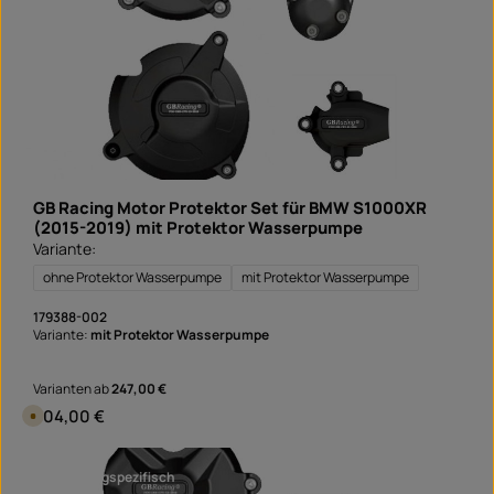
r
ü
g
b
a
r
,
L
i
e
f
e
r
z
e
i
GB Racing Motor Protektor Set für BMW S1000XR
t
:
(2015-2019) mit Protektor Wasserpumpe
S
Variante:
o
f
o
ohne Protektor Wasserpumpe
mit Protektor Wasserpumpe
r
t
v
179388-002
e
Variante:
mit Protektor Wasserpumpe
r
f
ü
g
Varianten ab
247,00 €
b
a
Regulärer Preis:
304,00 €
V
r
e
r
s
a
fahrzeugspezifisch
n