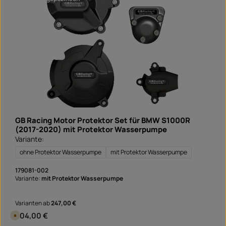
n
r
d
f
e
r
t
i
g
i
n
1
T
a
g
,
L
i
e
f
e
GB Racing Motor Protektor Set für BMW S1000R
r
z
(2017-2020) mit Protektor Wasserpumpe
e
Variante:
i
t
S
ohne Protektor Wasserpumpe
mit Protektor Wasserpumpe
o
f
o
179081-002
r
Variante:
mit Protektor Wasserpumpe
t
v
e
r
Varianten ab
247,00 €
f
ü
Regulärer Preis:
304,00 €
V
g
e
b