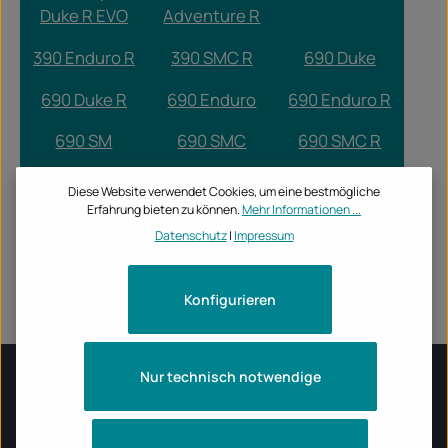
Duke R EVO
Adventure R
390 Enduro R
390 SMC R
690 Duke
690 Duke R
690 Enduro
690 Enduro R
690 SM
690 SMC
690 SMC R
790
790 Duke
890 Duke
Diese Website verwendet Cookies, um eine bestmögliche
Adventure
Erfahrung bieten zu können.
Mehr Informationen ...
Datenschutz
|
Impressum
990 Duke
990 Duke R
990 RC R
RC 125
RC 390
Konfigurieren
Nur technisch notwendige
INFORMATIONEN