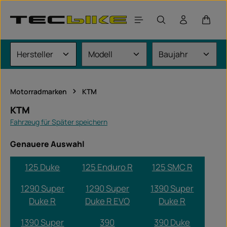
Zum Hauptinhalt springen
Waren
Motorradmarken
KTM
KTM
Fahrzeug für Später speichern
Genauere Auswahl
125 Duke
125 Enduro R
125 SMC R
1290 Super
1290 Super
1390 Super
Duke R
Duke R EVO
Duke R
1390 Super
390
390 Duke