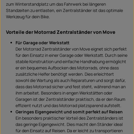
S
zum Winterstandplatz um das Fahrwerk bei längeren
o
f
Standzeiten zu entlasten, ein Zentralständer ist das optimale
o
r
Werkzeug für dein Bike.
t
v
e
r
Vorteile der Motorrad Zentralständer von Move
f
ü
g
Für Garage oder Werkstatt
b
a
Der Motorrad Zentralständer von Move eignet sich perfekt
r
für den Einsatz in einer Garage oder Werkstatt. Durch seine
stabile Konstruktion und einfache Handhabung ermöglicht
er ein bequemes Aufbocken des Motorrads, ohne dass
zusätzliche Helfer benötigt werden. Dies erleichtert
sowohl die Wartung als auch Reparaturen und sorgt dafür,
dass das Motorrad sicher und fest steht, während man an
ihm arbeitet. Besonders in engen Werkstätten oder
Garagen ist der Zentralständer praktisch, da er den Raum
effizient nutzt und das Motorrad platzsparend aufstellt.
Geringes Eigengewicht und somit perfekt auf Reisen
Ein besonders praktischer Vorteil des Zentralständers ist
das geringe Eigengewicht. Dies macht den Ständer ideal
für den Einsatz auf Reisen. Da er leicht zu transportieren