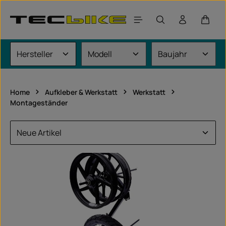
Zum Hauptinhalt springen
Waren
Home
Aufkleber & Werkstatt
Werkstatt
Montageständer
universalartikel