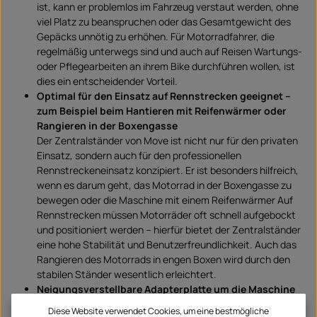
ist, kann er problemlos im Fahrzeug verstaut werden, ohne
viel Platz zu beanspruchen oder das Gesamtgewicht des
Gepäcks unnötig zu erhöhen. Für Motorradfahrer, die
regelmäßig unterwegs sind und auch auf Reisen Wartungs-
oder Pflegearbeiten an ihrem Bike durchführen wollen, ist
dies ein entscheidender Vorteil.
Optimal für den Einsatz auf Rennstrecken geeignet –
zum Beispiel beim Hantieren mit Reifenwärmer oder
Rangieren in der Boxengasse
Der Zentralständer von Move ist nicht nur für den privaten
Einsatz, sondern auch für den professionellen
Rennstreckeneinsatz konzipiert. Er ist besonders hilfreich,
wenn es darum geht, das Motorrad in der Boxengasse zu
bewegen oder die Maschine mit einem Reifenwärmer Auf
Rennstrecken müssen Motorräder oft schnell aufgebockt
und positioniert werden – hierfür bietet der Zentralständer
eine hohe Stabilität und Benutzerfreundlichkeit. Auch das
Rangieren des Motorrads in engen Boxen wird durch den
stabilen Ständer wesentlich erleichtert.
Neigungsverstellbare Adapterplatte um die Maschine
im waagerechten Zustand zu halten
Diese Website verwendet Cookies, um eine bestmögliche