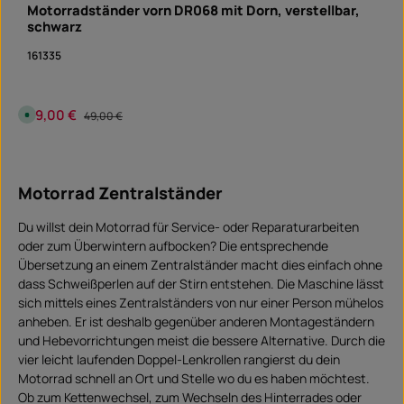
i
Motorradständer vorn DR068 mit Dorn, verstellbar,
t
:
schwarz
S
o
f
161335
o
r
t
v
e
Verkaufspreis:
29,00 €
Regulärer Preis:
S
49,00 €
r
o
f
f
ü
o
Produkt Anzahl: Gib den gewünschten Wert ein 
g
r
b
Stück
t
a
v
r
Motorrad Zentralständer
e
r
f
ü
Du willst dein Motorrad für Service- oder Reparaturarbeiten
g
b
oder zum Überwintern aufbocken? Die entsprechende
a
Übersetzung an einem Zentralständer macht dies einfach ohne
r
,
dass Schweißperlen auf der Stirn entstehen. Die Maschine lässt
L
i
sich mittels eines Zentralständers von nur einer Person mühelos
e
f
anheben. Er ist deshalb gegenüber anderen Montageständern
e
und Hebevorrichtungen meist die bessere Alternative. Durch die
r
z
vier leicht laufenden Doppel-Lenkrollen rangierst du dein
e
i
Motorrad schnell an Ort und Stelle wo du es haben möchtest.
t
:
Ob zum Kettenwechsel, zum Wechseln des Hinterrades oder