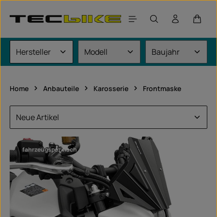
Zum Hauptinhalt springen
Waren
Home
Anbauteile
Karosserie
Frontmaske
fahrzeugspezifisch