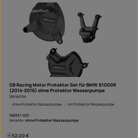
r
a
s
r
a
fahrzeugspezifisch
n
d
f
e
r
t
i
g
i
n
1
T
a
g
,
L
i
e
f
e
GB Racing Motor Protektor Set für BMW S1000R
r
z
(2014-2016) ohne Protektor Wasserpumpe
e
Variante:
i
t
S
ohne Protektor Wasserpumpe
mit Protektor Wasserpumpe
o
f
o
169337-001
r
Variante:
ohne Protektor Wasserpumpe
t
v
e
r
Regulärer Preis:
252,00 €
V
f