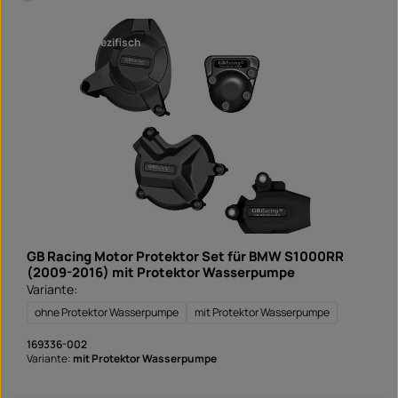
e
ü
r
g
s
b
a
a
fahrzeugspezifisch
n
r
d
f
e
r
t
i
g
i
n
1
T
a
g
,
L
i
e
f
e
GB Racing Motor Protektor Set für BMW S1000RR
r
z
(2009-2016) mit Protektor Wasserpumpe
e
Variante:
i
t
S
ohne Protektor Wasserpumpe
mit Protektor Wasserpumpe
o
f
o
169336-002
r
Variante:
mit Protektor Wasserpumpe
t
v
e
r