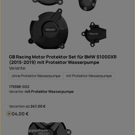
r
ü
g
b
a
r
,
L
i
e
f
e
r
z
e
i
GB Racing Motor Protektor Set für BMW S1000XR
t
:
(2015-2019) mit Protektor Wasserpumpe
S
Variante:
o
f
o
ohne Protektor Wasserpumpe
mit Protektor Wasserpumpe
r
t
v
179388-002
e
Variante:
mit Protektor Wasserpumpe
r
f
ü
g
Varianten ab
247,00 €
b
a
Regulärer Preis:
304,00 €
V
r
e
r
s
a
fahrzeugspezifisch
n