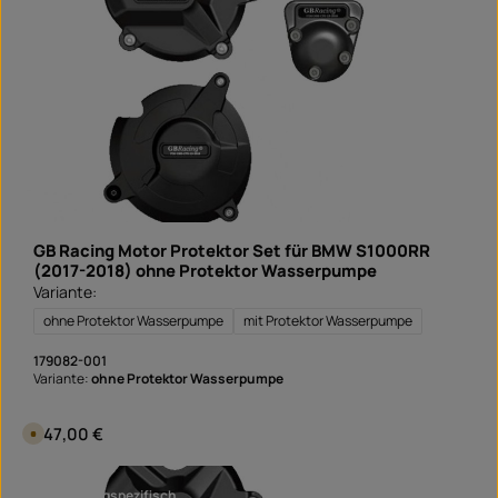
d
f
e
r
t
i
g
i
n
1
T
a
g
,
L
i
e
f
e
GB Racing Motor Protektor Set für BMW S1000RR
r
z
(2017-2018) ohne Protektor Wasserpumpe
e
Variante:
i
t
S
ohne Protektor Wasserpumpe
mit Protektor Wasserpumpe
o
f
o
179082-001
r
Variante:
ohne Protektor Wasserpumpe
t
v
e
r
Regulärer Preis:
247,00 €
V
f
e
ü
r
g
s
b
a
a
fahrzeugspezifisch