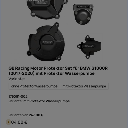
n
r
d
f
e
r
t
i
g
i
n
1
T
a
g
,
L
i
e
f
e
GB Racing Motor Protektor Set für BMW S1000R
r
z
(2017-2020) mit Protektor Wasserpumpe
e
Variante:
i
t
S
ohne Protektor Wasserpumpe
mit Protektor Wasserpumpe
o
f
o
179081-002
r
Variante:
mit Protektor Wasserpumpe
t
v
e
r
Varianten ab
247,00 €
f
ü
Regulärer Preis:
304,00 €
V
g
e
b