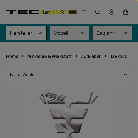
Zum Hauptinhalt springen
Waren
Home
Aufkleber & Werkstatt
Aufkleber
Tankpad
fahrzeugspezifisch