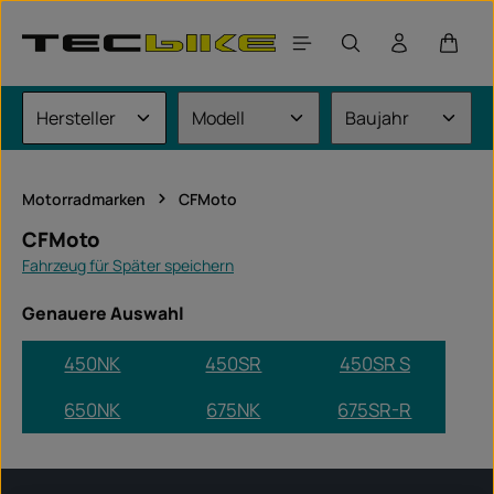
Zum Hauptinhalt springen
Waren
Motorradmarken
CFMoto
CFMoto
Fahrzeug für Später speichern
Genauere Auswahl
450NK
450SR
450SR S
650NK
675NK
675SR-R