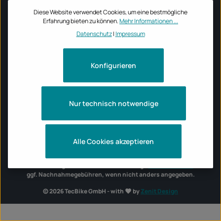
Diese Website verwendet Cookies, um eine bestmögliche
INFORMATIONEN
Erfahrung bieten zu können.
Mehr Informationen ...
Datenschutz
|
Impressum
ÖFFNUNGSZEITEN TECBIKE STORE
Konfigurieren
MOTORRADMARKEN
Nur technisch notwendige
Alle Cookies akzeptieren
Vertrag widerrufen
Alle Preise inkl. gesetzl. Mehrwertsteuer zzgl.
Versandkosten
und
ggf. Nachnahmegebühren, wenn nicht anders angegeben.
© 2026 TecBike GmbH - with
by
Zenit Design