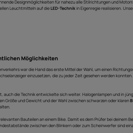
ende Designmöglichkeiten für nahezu alle Stilrichtungen und Motorr
llen Leuchtmitteln auf die
LED-Technik
in Eigenregie realisieren. Uns
chtlichen Möglichkeiten
ßenverkehrs war die Hand das erste Mittel der Wahl, um einen Richtu
selanzeiger einzusetzen, die zu jeder Zeit gesehen werden konnten. Am
eit, auch die Technik entwickelte sich weiter. Halogenlampen und in 
ingen Größe und Gewicht und der Wahl zwischen schwarzen oder klaren
B
alten.
relevanten Bauteilen an einem Bike. Damit es dem Prüfer bei deinem B
 Mindestabstände zwischen den Blinkern oder zum Scheinwerfer sind ein