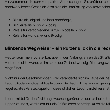
Hinzu kommen die sehr kompakten Abmessungen. Sie eröffnen spann
e
r
handwerklichem Geschick lässt sich die Umrüstung von konventione
z
e
i
t
Blinkrelais, digital und lastunabhängig,
:
S
Blinkerrelais, 2-polig 3-polig,
o
f
Relais für verschiedene Suzuki-Modelle, 7-polig
o
Relais für Honda, 4- und 8-polig.
r
t
v
e
r
Blinkende Wegweiser – ein kurzer Blick in die re
f
ü
g
Heute kaum mehr vorstellbar, aber in den Anfangsjahren des Stra
b
a
Verkehrsdichte wurde es im Laufe der Zeit notwendig, Richtungswech
r
eingeführt.
Nicht nur der Geschmack der Biker veränderte sich im Laufe der Z
Leuchtdioden sind der aktuelle Stand der Technik. Dank ihrer ger
regelrechtes Versteckspiel um diese stylishen Leuchtmittel veranst
Leuchtmittel für den Richtungswechsel gehören zu den sicherheits
Lippen zaubert, wird nicht nur ein Prüfzeichen benötigt. Auch die