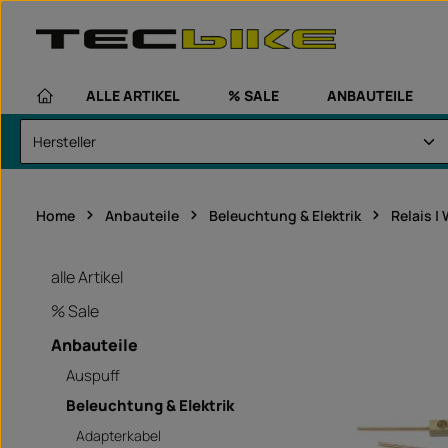
um Hauptinhalt springen
Zur Hauptnavigation springen
ALLE ARTIKEL
% SALE
ANBAUTEILE
Home
Anbauteile
Beleuchtung & Elektrik
Relais |
alle Artikel
% Sale
universalar
Anbauteile
Auspuff
Beleuchtung & Elektrik
Adapterkabel