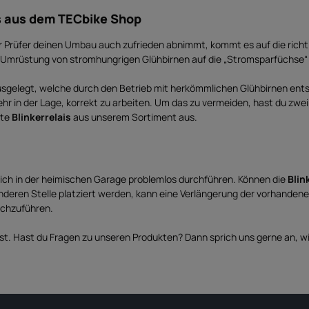
is aus dem TECbike Shop
er Prüfer deinen Umbau auch zufrieden abnimmt, kommt es auf die richti
er Umrüstung von stromhungrigen Glühbirnen auf die „Stromsparfüchse“ 
ausgelegt, welche durch den Betrieb mit herkömmlichen Glühbirnen entst
hr in der Lage, korrekt zu arbeiten. Um das zu vermeiden, hast du zw
ete
Blinkerrelais
aus unserem Sortiment aus.
 sich in der heimischen Garage problemlos durchführen. Können die
Blin
anderen Stelle platziert werden, kann eine Verlängerung der vorhande
urchzuführen.
st. Hast du Fragen zu unseren Produkten? Dann sprich uns gerne an, wir