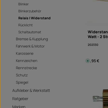
Blinker
Blinkerzubehör
Relais | Widerstand
Rücklicht
Widerstan
Schaltautomat
Watt - 2 S
Bremse & Kupplung
202330
Fahrwerk & Motor
Karosserie
Kennzeichen
9,95 €
Regulärer Pre
S
o
f
Rennstrecke
o
Produk
r
Schutz
t
universalar
v
e
Spiegel
r
f
ü
Aufkleber & Werkstatt
g
b
Ratgeber
a
r
,
Marken
L