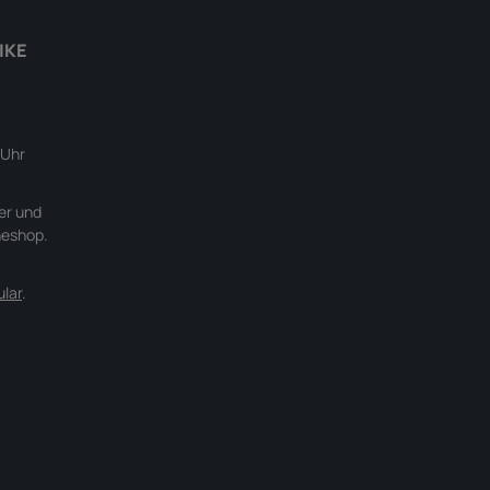
IKE
 Uhr
er und
neshop.
lar
.