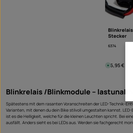
b
a
r
Blinkrelai
Stecker
6374
16,95 €
Regulärer Pre
S
o
f
o
Produk
r
t
v
Blinkrelais /Blinkmodule – lastunab
e
r
f
ü
Spätestens mit dem rasanten Voranschreiten der LED-Technik-Ent
g
b
Varianten, mit denen du dein Bike stilvoll umgestalten kannst. LED-
a
r
ist es die Helligkeit, welche für die kleinen Leuchten spricht. Bei
,
L
ausfällt. Anders sieht es bei LEDs aus. Werden sie fachgerecht mont
i
e
f