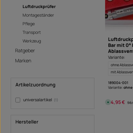
Luftdruckprüfer
Montageständer
Pflege
Transport
Luftdruckp
Werkzeug
Bar mit 0° 
Ratgeber
Ablassvent
Variante:
Marken
ohne Ablassve
mit Ablassven
189004-001
Artikelzuordnung
Variante:
ohne 
universalartikel
(1)
54,95 €
Verkaufspreis
Reg
S
56,
o
f
o
r
t
Hersteller
v
e
r