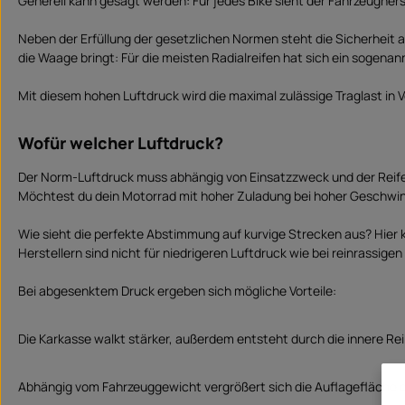
Generell kann gesagt werden: Für jedes Bike sieht der Fahrzeugherst
Neben der Erfüllung der gesetzlichen Normen steht die Sicherheit a
die Waage bringt: Für die meisten Radialreifen hat sich ein sogenan
Mit diesem hohen Luftdruck wird die maximal zulässige Traglast in
Wofür welcher Luftdruck?
Der Norm-Luftdruck muss abhängig von Einsatzzweck und der Reifenk
Möchtest du dein Motorrad mit hoher Zuladung bei hoher Geschwin
Wie sieht die perfekte Abstimmung auf kurvige Strecken aus? Hier k
Herstellern sind nicht für niedrigeren Luftdruck wie bei reinrassige
Bei abgesenktem Druck ergeben sich mögliche Vorteile:
Die Karkasse walkt stärker, außerdem entsteht durch die innere Re
Abhängig vom Fahrzeuggewicht vergrößert sich die Auflagefläche 