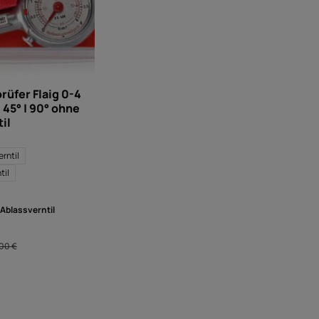
rüfer Flaig 0-4
| 45° | 90° ohne
il
rntil
til
Ablassverntil
:
ulärer Preis:
00 €