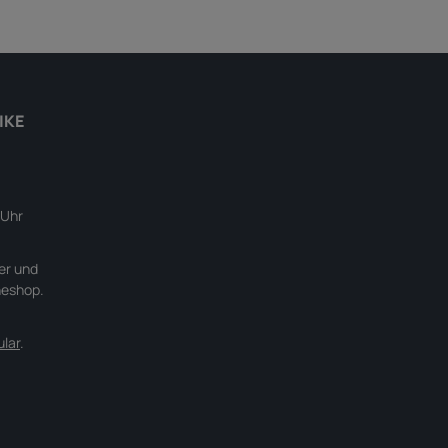
IKE
 Uhr
er und
neshop.
lar
.