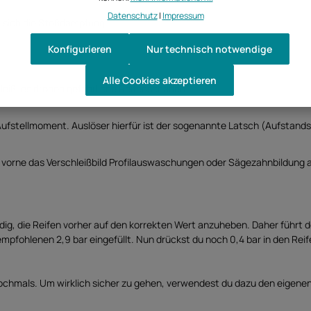
Datenschutz
|
Impressum
t sich die Stoßdämpfung.
Konfigurieren
Nur technisch notwendige
Alle Cookies akzeptieren
leiß, es drohen gefährliche Reifenschäden.
ufstellmoment. Auslöser hierfür ist der sogenannte Latsch (Aufstands
vorne das Verschleißbild Profilauswaschungen oder Sägezahnbildung 
dig, die Reifen vorher auf den korrekten Wert anzuheben. Daher führt 
r empfohlenen 2,9 bar eingefüllt. Nun drückst du noch 0,4 bar in den R
 nochmals. Um wirklich sicher zu gehen, verwendest du dazu den eigene