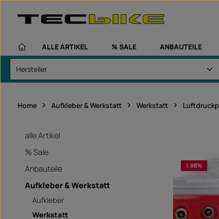
um Hauptinhalt springen
Zur Hauptnavigation springen
ALLE ARTIKEL
% SALE
ANBAUTEILE
Home
Aufkleber & Werkstatt
Werkstatt
Luftdruckp
alle Artikel
% Sale
1.88
%
Anbauteile
universalar
Aufkleber & Werkstatt
Aufkleber
Werkstatt