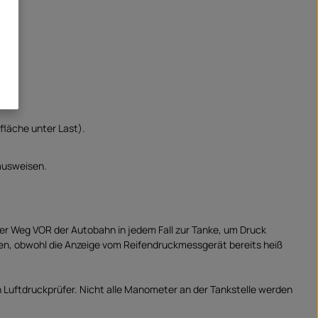
fläche unter Last).
ausweisen.
der Weg VOR der Autobahn in jedem Fall zur Tanke, um Druck
eifen, obwohl die Anzeige vom Reifendruckmessgerät bereits heiß
n Luftdruckprüfer. Nicht alle Manometer an der Tankstelle werden