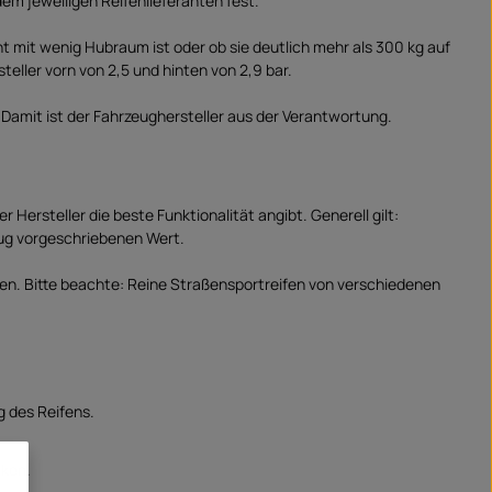
dem jeweiligen Reifenlieferanten fest.
t mit wenig Hubraum ist oder ob sie deutlich mehr als 300 kg auf
eller vorn von 2,5 und hinten von 2,9 bar.
 Damit ist der Fahrzeughersteller aus der Verantwortung.
rsteller die beste Funktionalität angibt. Generell gilt:
eug vorgeschriebenen Wert.
ken. Bitte beachte: Reine Straßensportreifen von verschiedenen
g des Reifens.
rken.