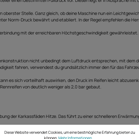
eller einen bestimmten Fülldruck vor. Diesen legt er in Absprache mit 
n oberster Stelle. Ganz gleich, ob deine Maschine nun ein Leichtgewich
nter Norm-Druck bewährt und etabliert. In der Regel empfehlen die Herst
 Verbindung mit der erreichbaren Höchstgeschwindigkeit gewährleistet.
onstruktion nicht unbedingt dem Luftdruck entsprechen, mit dem der He
digkeit fahren, verwendest du grundsätzlich immer den für das Fahrz
ann es sich vorteilhaft auswirken, den Druck im Reifen leicht abzusen
n Rennreifen von deutlich weniger als 2,0 bar gebaut.
ibung der Karkassfäden Hitze. Das führt zu einer schnelleren Erwärmun
des Reifens. Das kann eine verbesserte Rückwirkung und Haftung bewi
Diese Website verwendet Cookies, um eine bestmögliche Erfahrung bieten zu
können.
Mehr Informationen ...