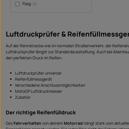
f
Flaig
(1)
ü
g
b
a
r
,
L
i
Luftdruckprüfer & Reifenfüllmessge
e
f
e
r
Auf der Rennstrecke wie im normalen Straßenverkehr, der Reifendru
z
e
Luftdruckprüfer längst zur Standardausstattung. Auch bei Abenteu
i
t
den perfekten Druck im Reifen:
:
S
o
f
Luftdruckprüfer universal
o
r
Reifenfüllmessgerät
t
v
Verschiedene Anschlussmöglichkeiten
e
MotoGP Luftdruckmesser
r
f
Zubehör
ü
g
b
a
Der richtige Reifenfülldruck
r
Das
Fahrverhalten
von deinem
Motorrad
hängt stark vom aktuelle