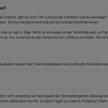
en?
en solltest, gibt es nicht. Der Zustand der Fahrbahn und die jeweilige
keit, ist eine häufigere Kontrolle als hierzulande empfehlenswert.
olle ca. alle 14 Tage. Nimm dir entweder an der Tankstelle oder vor Fa
rm ist. Nur so kannst du den tatsächlichen Luftdruck ermitteln. Planst du
e Auswahl rund um das Thema Reifendruck und Luftprüfer fürs Motorr
sse dich nicht unbedingt auf die Angabe der Tankstellengeräte. Besorge 
 immer dabeihaben kannst. Du hast Fragen zu unseren Produkten? Sehr g