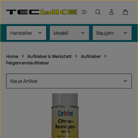
Zum Hauptinhalt springen
Waren
Home
Aufkleber & Werkstatt
Aufkleber
Felgenrandaufkleber
universalartikel