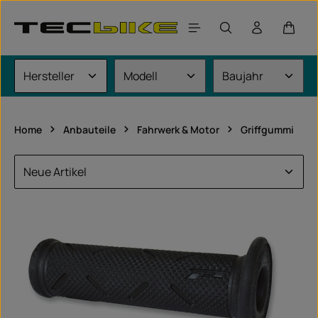
Zum Hauptinhalt springen
Waren
Home
Anbauteile
Fahrwerk & Motor
Griffgummi
universalartikel