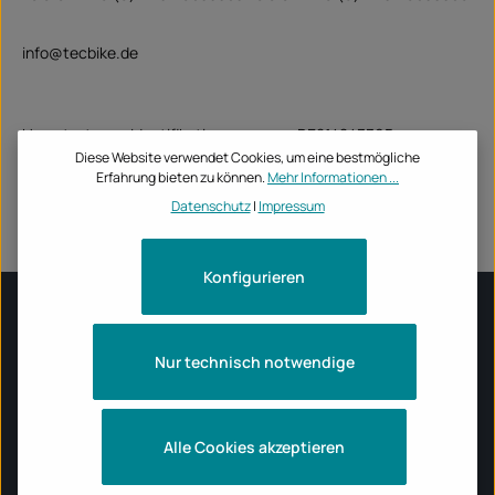
info@tecbike.de
Umsatzsteuer-Identifikationsnummer: DE814843395
Registergericht: Amtsgericht Stuttgart, HRB 723048
Diese Website verwendet Cookies, um eine bestmögliche
Erfahrung bieten zu können.
Mehr Informationen ...
Datenschutz
|
Impressum
Konfigurieren
INFORMATIONEN
Nur technisch notwendige
ÖFFNUNGSZEITEN TECBIKE STORE
Alle Cookies akzeptieren
MOTORRADMARKEN