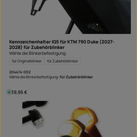
Kennzeichenhalter IQ5 für KTM 790 Duke (2027-
2028) für Zubehörblinker
Wähle die Blinkerbefestigung:
für Originalblinker
für Zubehörblinker
204474-002
Wähle die Blinkerbefestigung:
für Zubehörblinker
Regulärer Preis:
139,95 €
S
o
f
o
r
universalartikel
t
v
e
r
f
ü
g
b