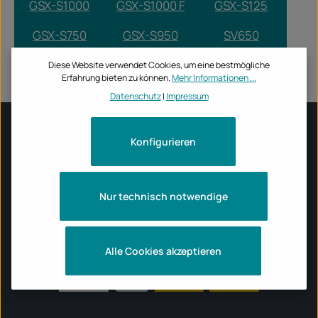
GSX-S1000
GSX-S1000 F
GSX-S125
GSX-S750
GSX-S950
SV650
SV650 X
Diese Website verwendet Cookies, um eine bestmögliche
Erfahrung bieten zu können.
Mehr Informationen ...
Datenschutz
|
Impressum
Konfigurieren
INFORMATIONEN
ÖFFNUNGSZEITEN TECBIKE STORE
Nur technisch notwendige
MOTORRADMARKEN
Alle Cookies akzeptieren