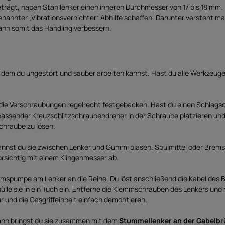
trägt, haben Stahllenker einen inneren Durchmesser von 17 bis 18 mm.
genannter „Vibrationsvernichter“ Abhilfe schaffen. Darunter versteht
kann somit das Handling verbessern.
em du ungestört und sauber arbeiten kannst. Hast du alle Werkzeuge 
 die Verschraubungen regelrecht festgebacken. Hast du einen Schlagsc
 passender Kreuzschlitzschraubendreher in der Schraube platzieren u
chraube zu lösen.
kannst du sie zwischen Lenker und Gummi blasen. Spülmittel oder Bremse
orsichtig mit einem Klingenmesser ab.
emspumpe am Lenker an die Reihe. Du löst anschließend die Kabel des
lle sie in ein Tuch ein. Entferne die Klemmschrauben des Lenkers und
und die Gasgriffeinheit einfach demontieren.
nn bringst du sie zusammen mit dem
Stummellenker an der Gabelbr