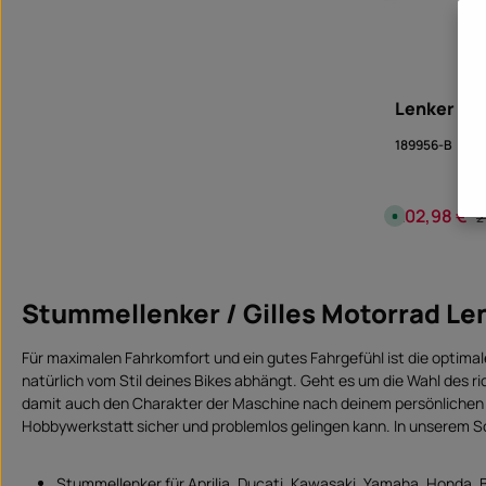
g
e
n
,
L
i
e
f
Lenker GP
e
r
z
189956-B
e
i
t
S
o
202,98 €
Verkaufspreis
R
S
2
f
o
o
f
r
o
t
Produk
r
v
t
e
v
r
Stummellenker / Gilles Motorrad L
e
f
r
ü
f
g
ü
b
Für maximalen Fahrkomfort und ein gutes Fahrgefühl ist die optimale 
g
a
b
r
natürlich vom Stil deines Bikes abhängt. Geht es um die Wahl des ri
a
r
damit auch den Charakter der Maschine nach deinem persönliche
,
L
Hobbywerkstatt sicher und problemlos gelingen kann. In unserem S
i
e
f
e
Stummellenker für Aprilia, Ducati, Kawasaki, Yamaha, Honda,