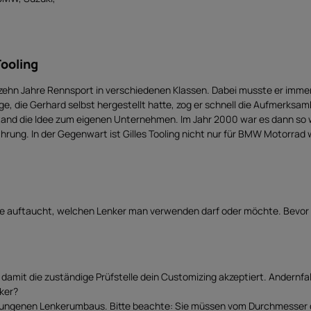
,
L
i
e
f
e
r
z
Tooling
e
i
t
 zehn Jahre Rennsport in verschiedenen Klassen. Dabei musste er imme
S
o
ge, die Gerhard selbst hergestellt hatte, zog er schnell die Aufmerksam
f
o
stand die Idee zum eigenen Unternehmen. Im Jahr 2000 war es dann so 
r
ng. In der Gegenwart ist Gilles Tooling nicht nur für BMW Motorrad 
t
v
e
r
f
ü
g
b
a
r
, die auftaucht, welchen Lenker man verwenden darf oder möchte. Bevor 
amit die zuständige Prüfstelle dein Customizing akzeptiert. Andernfall
nker?
 gelungenen Lenkerumbaus. Bitte beachte: Sie müssen vom Durchmesse