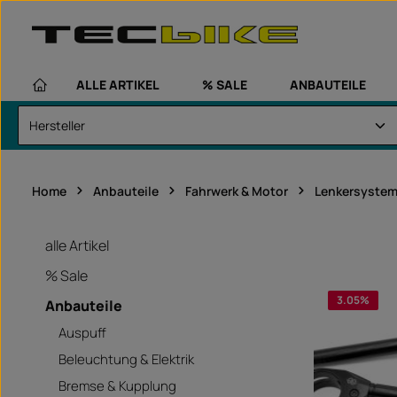
um Hauptinhalt springen
Zur Hauptnavigation springen
ALLE ARTIKEL
% SALE
ANBAUTEILE
Home
Anbauteile
Fahrwerk & Motor
Lenkersyste
alle Artikel
% Sale
3.05
%
Anbauteile
fahrzeugsp
Auspuff
Beleuchtung & Elektrik
Bremse & Kupplung