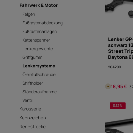
Fahrwerk & Motor
Felgen
Fußrastenabdeckung
Fußrastenanlagen
Lenker GP
Kettenspanner
schwarz f
Lenkergewichte
Street Trip
Daytona 6
Griffgummi
Lenkersysteme
204290
Öleinfüllschraube
Shiftholder
318,95 €
Verkaufspreis
Re
V
3
e
Ständeraufnahme
r
s
Produk
Ventil
a
n
3.12
%
d
Karosserie
f
fahrzeugsp
e
Kennzeichen
r
t
i
Rennstrecke
g
i