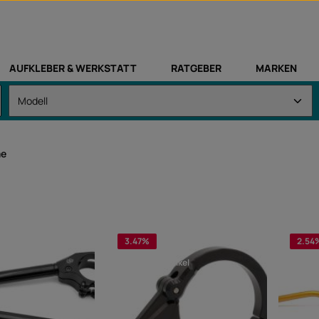
AUFKLEBER & WERKSTATT
RATGEBER
MARKEN
me
3.47
%
2.54
ezifisch
universalartikel
fahr