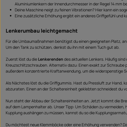
Aluminiumlenkern der Innendurchmesser in der Regel 14 mm be
Deine Maschine neigt zu feinen Vibrationen? Hier kann ein so
Eine zusätzliche Erhöhung ergibt ein anderes Griffgefühl und 
Lenkerumbau leichtgemacht
Für die Umbaumaßnahmen benötigst du einen geeigneten Platz, an d
Um den Tank zu schützen, denkst du ihn mit einem Tuch gut ab.
Zuerst löst du die
Lenkerenden
des aktuellen Lenkers. Häufig sind
Kreuzschlitzschrauben. Alternativ dazu: Einen exakt zur Schraube
außerdem konzentrierte Kraftanwendung, um die widerspenstige S
Als Nächstes löst du die Griffgummis. Hast du Pressluft zur Hand, 
abzuraten. Einen an der Schaltereinheit geklebten schneidest du v
Nun steht der Abbau der Schaltereinheiten an. Jetzt kommt die Br
auf dem Lampenhalter ab. Unser Tipp: Um Schäden zu vermeiden, hü
Kupplung aushängen zu müssen, kannst du so die Kupplungsarmatur 
Du möchtest neue Klemmböcke oder eine Erhöhung verwenden? Da