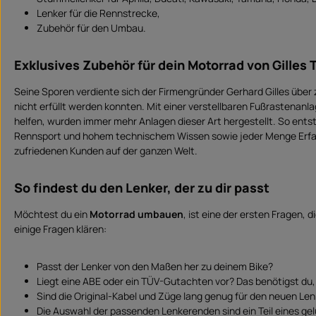
r
z
Lenker für die Rennstrecke,
e
i
Zubehör für den Umbau.
t
:
S
o
Exklusives Zubehör für dein Motorrad von Gilles 
f
o
r
Seine Sporen verdiente sich der Firmengründer Gerhard Gilles über
t
v
nicht erfüllt werden konnten. Mit einer verstellbaren Fußrastenanla
e
r
helfen, wurden immer mehr Anlagen dieser Art hergestellt. So ent
f
Rennsport und hohem technischem Wissen sowie jeder Menge Erfahru
ü
g
zufriedenen Kunden auf der ganzen Welt.
b
a
r
So findest du den Lenker, der zu dir passt
Möchtest du ein
Motorrad umbauen
, ist eine der ersten Fragen
einige Fragen klären:
Passt der Lenker von den Maßen her zu deinem Bike?
Liegt eine ABE oder ein TÜV-Gutachten vor? Das benötigst du, d
Sind die Original-Kabel und Züge lang genug für den neuen Le
Die Auswahl der passenden Lenkerenden sind ein Teil eines