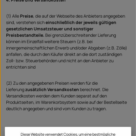
(1) Alle
Preise
, die auf der Webseite des Anbieters angegeben
sind, verstehen sich
einschließlich der jeweils gültigen
gesetzlichen Umsatzsteuer und sonstiger
Preisbestandteile.
Bei grenzüberschreitender Lieferung
können im Einzelfall weitere Steuern (z.B. bei
innergemeinschaftlichen Erwerb und/oder Abgaben (z.B. Zölle)
anfallen, die durch den Käufer direkt an die dort zuständigen
Zoll- bzw. Steuerbehörden und nicht an den Anbieter zu
entrichten sind
(2) Zu den angegebenen Preisen werden für die
Lieferung
zusätzlich Versandkosten
berechnet. Die
Versandkosten werden dem Kunden separat auf den
Produktseiten, im Warenkorbsystem sowie auf der Bestellseite
deutlich angegeben und sind vom Kunden zu tragen.
Diese Website verwendet Cookies, um eine bestmögliche