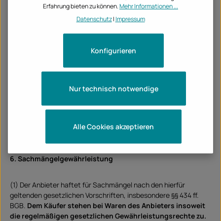
Erfahrung bieten zu können.
Mehr Informationen ...
5. Zahlungsmodalitäten
Datenschutz
|
Impressum
(1) Die Zahlung des Kaufpreises ist unmittelbar mit
Vertragsschluss fällig. Ist die Fälligkeit der Zahlung nach dem
Konfigurieren
Kalender bestimmt, so kommt der Kunde bereits durch
Versäumung des Termins in Verzug. In diesem Fall hat er den
Anbieter Verzugszinsen in Höhe von 5 Prozentpunkten über dem
Basiszins zu zahlen.
Nur technisch notwendige
(2) Die Verpflichtung des Kunden zur Zahlung von Verzugszinsen
schließt die Geltendmachung weiterer Verzugsschäden durch
Alle Cookies akzeptieren
den Anbieter nicht aus.
6. Sachmängelgewährleistung
(1) Der Anbieter haftet für Sachmängel nach den hierfür
geltenden gesetzlichen Vorschriften, insbesondere §§ 434 ff.
BGB.
Dem Käufer stehen bei Waren des Anbieters insoweit
die regelmäßigen gesetzlichen Gewährleistungsrechte zu.