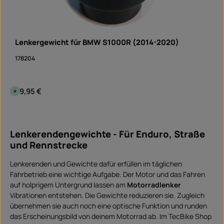
e
f
e
r
z
e
i
Lenkergewicht für BMW S1000R (2014-2020)
t
:
S
178204
o
f
o
r
t
Regulärer Preis:
39,95 €
S
v
o
e
f
r
o
f
Produkt Anzahl: Gib den gewünschten Wert ein 
r
ü
Stück
t
g
v
b
Lenkerendengewichte - Für Enduro, Straße
e
a
r
r
und Rennstrecke
f
ü
g
b
Lenkerenden und Gewichte dafür erfüllen im täglichen
a
Fahrbetrieb eine wichtige Aufgabe. Der Motor und das Fahren
r
,
auf holprigem Untergrund lassen am
Motorradlenker
L
i
Vibrationen entstehen. Die Gewichte reduzieren sie. Zugleich
e
f
übernehmen sie auch noch eine optische Funktion und runden
e
das Erscheinungsbild von deinem Motorrad ab. Im TecBike Shop
r
z