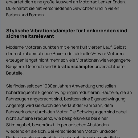
erwartet dich eine große Auswahl an Motorrad Lenker Enden.
e
i
Du erhältst sie mit verschiedenen Gewichten und in vielen
t
:
Farben und Formen.
S
o
f
o
Stylische Vibrationsdämpfer für Lenkerenden sind
r
sicherheitsrelevant
t
v
e
Moderne Motoren punkten mit einem kultivierten Lauf. Selbst
r
f
der rustikal anmutende Boxer oder aktuelle V-Twin-Motoren
ü
g
erzeugen längst nicht mehr so viele Vibrationen wie vergangene
b
a
Baujahre. Dennoch sind
Vibrationsdämpfer
unverzichtbare
r
Bauteile.
Sie finden seit den 1980er Jahren Anwendung und sollen
höherfrequente Eigenschwingungen reduzieren. Bauteile, die an
Fahrzeugen angebracht sind, besitzen eine Eigenschwingung.
Angeregt wird sie durch den Verlauf der Fahrbahn, dem
Fahrwerk oder durch den Motor. Die Schwingungen sind dabei
nicht auf eine Frequenz, wie beispielsweise bei einer
Stimmgabel, beschränkt. In periodischen Abständen
wiederholen sie sich. Bei verschiedenen Motor- und/oder
Raddrehzahlen beginnt das Lenkerrohr in unterschiedliche