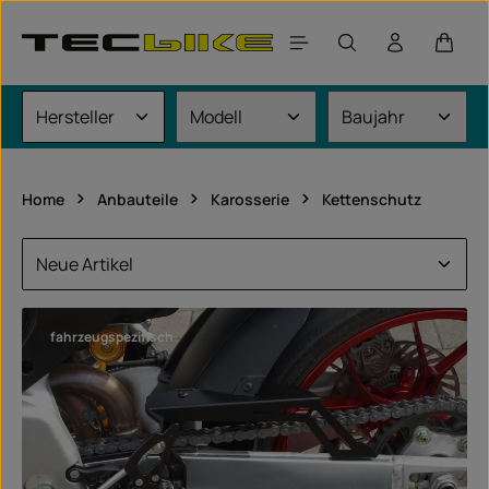
Zum Hauptinhalt springen
Waren
Home
Anbauteile
Karosserie
Kettenschutz
fahrzeugspezifisch