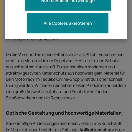
Nur technisch notwendige
S
Kettenschutz für Motorräder von Triumph
o
f
Ritzel Abdeckung für verschiedene Yamaha Modelle
o
r
t
Alle Cookies akzeptieren
v
Der Schutz funktioniert aber nicht nur in eine Richtung. Er
e
r
schirmt die Kette selbst gegen negative Umwelteinflüsse ab und
f
ü
hält Regen und Schmutz ab.
g
b
a
r
Da die Vorschriften einen Kettenschutz als Pflicht vorschreiben,
erhält ein Motorrad in der Regel vom Hersteller einen Schutz
aus schlichtem Kunststoff. Du suchst einen modernen und
attraktiv gestylten Kettenschutz aus hochwertigem Material für
dein Motorrad? Im TecBike Online-Shop wirst du sicher schnell
fündig werden. Wir bieten dir neben diesen Produkten außerdem
eine große Auswahl an Anbau- und Ersatzteilen für den
Straßenverkehr und die Rennstrecke.
Optische Gestaltung und hochwertige Materialien
Serienmäßige Abdeckungen bestehen vielfach aus Kunststoff.
Im Vergleich dazu besteht ein Teil- oder
Vollkettenschutz
in der