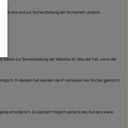
r Website und zur Sicherstellung der Sicherheit unserer
r Daten zur Bereitstellung der Website ist dies der Fall, wenn die
möglich. In diesem Fall werden die IP-Adressen der Nutzer gelöscht
gend erforderlich. Es besteht folglich seitens des Nutzers keine