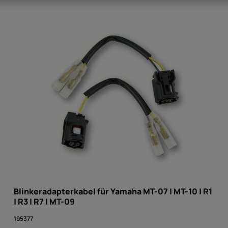
Blinkeradapterkabel für Yamaha MT-07 | MT-10 | R1
| R3 | R7 | MT-09
195377