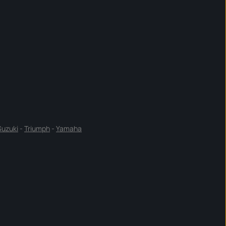
Suzuki
-
Triumph
-
Yamaha