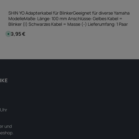
SHIN YO Adapterkabel für BlinkerGeeignet für diverse Yamaha
ModelleMaße: Länge: 100 mm Anschlüsse: Gelbes Kabel =
Blinker (|) Schwarzes Kabel = Masse (-) Lieferumfang: 1 Paar
19,95 €
Regulärer Preis:
S
o
f
o
en Wert ein oder benutze die Schaltfläc
Produkt Anzahl: Gib den gewünschten
r
Paar
t
v
e
r
f
ü
g
b
IKE
a
r
,
L
i
e
f
e
 Uhr
r
z
e
i
er und
t
:
neshop.
S
o