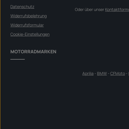
f
o
Datenschutz
Oder über unser
Kontaktformu
r
t
Widerrufsbelehrung
v
e
r
Widerrufsformular
f
ü
g
Cookie-Einstellungen
b
a
r
MOTORRADMARKEN
Aprilia
-
BMW
-
CFMoto
-