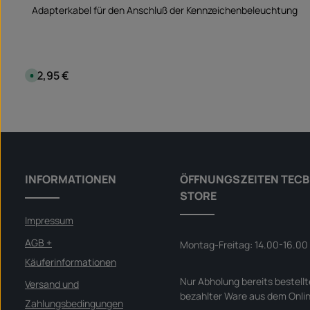
Adapterkabel für den Anschluß der Kennzeichenbeleuchtung
12,95 €
Regulärer Preis:
S
o
f
o
Produkt Anzahl: Gib den gewünscht
r
Stück
t
v
e
r
f
ü
g
b
INFORMATIONEN
ÖFFNUNGSZEITEN TECB
a
r
STORE
,
L
i
Impressum
e
f
e
AGB +
Montag-Freitag: 14.00-16.00
r
z
Käuferinformationen
e
i
Nur Abholung bereits bestellt
t
Versand und
:
bezahlter Ware aus dem Onli
S
Zahlungsbedingungen
o