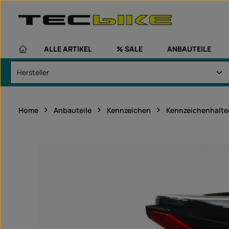
um Hauptinhalt springen
Zur Hauptnavigation springen
ALLE ARTIKEL
% SALE
ANBAUTEILE
Home
Anbauteile
Kennzeichen
Kennzeichenhalte
Bildergalerie überspringen