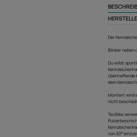
BESCHREI
HERSTELL
Der Kennzeiche
Blinker neben 
Du willst spor
Kennzeichenhalt
übertreffende K
dem Kennzeich
Montiert wird 
nicht beschädi
TecBike verwen
Pulverbeschich
Kennzeichenhal
von 30° einzus