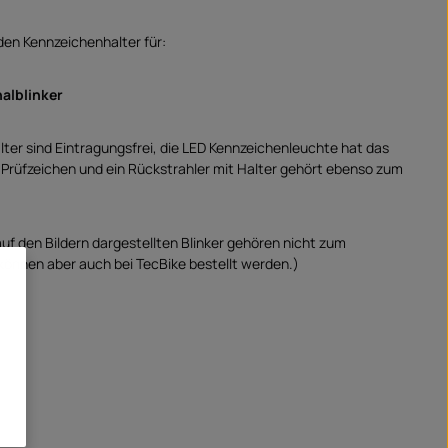
en Kennzeichenhalter für:
nalblinker
ter sind Eintragungsfrei, die LED Kennzeichenleuchte hat das
E Prüfzeichen und ein Rückstrahler mit Halter gehört ebenso zum
auf den Bildern dargestellten Blinker gehören nicht zum
können aber auch bei TecBike bestellt werden.)