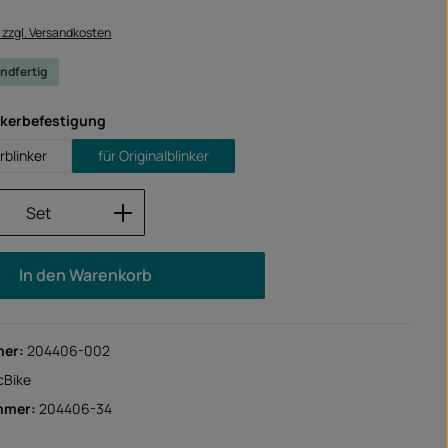
. zzgl. Versandkosten
ndfertig
auswählen
nkerbefestigung
rblinker
für Originalblinker
Anzahl: Gib den gewünschten Wert ein od
Set
In den Warenkorb
mer:
204406-002
cBike
mmer:
204406-34