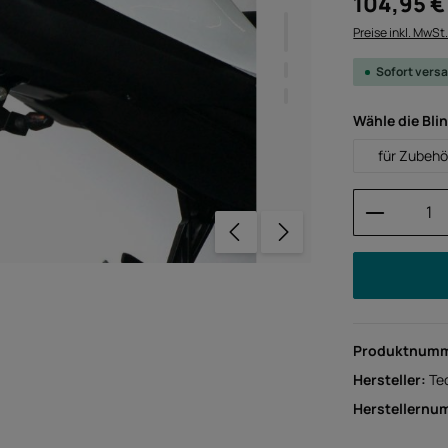
104,95 €
Preise inkl. MwSt
Sofort versa
Wähle die Bli
für Zubehö
Produkt 
Produktnum
Hersteller:
Te
Herstellernu