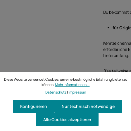
Du bekommst d
für Origi
Kennzeichenhal
erforderliche 
Lieferumfang.
(Die teilweise 
Lieferumfang, 
Diese Website verwendet Cookies, um eine bestmögliche Erfahrung bieten zu
können.
Mehr Informationen ...
Datenschutz
|
Impressum
Konfigurieren
Nur technisch notwendige
Alle Cookies akzeptieren