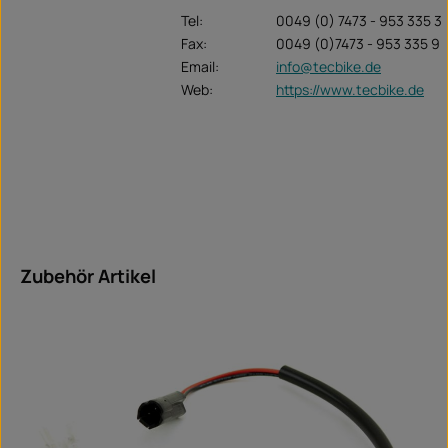
Tel:
0049 (0) 7473 - 953 335 3
Fax:
0049 (0)7473 - 953 335 9
Email:
info@tecbike.de
Web:
https://www.tecbike.de
Produktgalerie überspringen
Zubehör Artikel