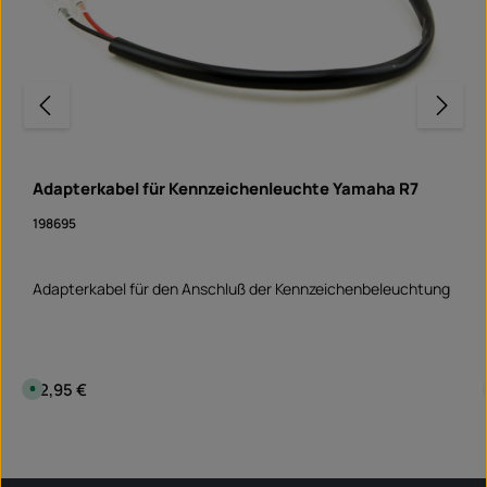
Adapterkabel für Kennzeichenleuchte Yamaha R7
198695
Adapterkabel für den Anschluß der Kennzeichenbeleuchtung
Regulärer Preis:
12,95 €
S
o
f
o
Produkt Anzahl: Gib den gewünschten Wert ein 
r
Stück
t
v
e