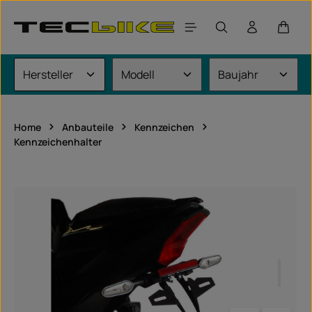
Zum Hauptinhalt springen
Waren
Home
Anbauteile
Kennzeichen
Kennzeichenhalter
Bildergalerie überspringen