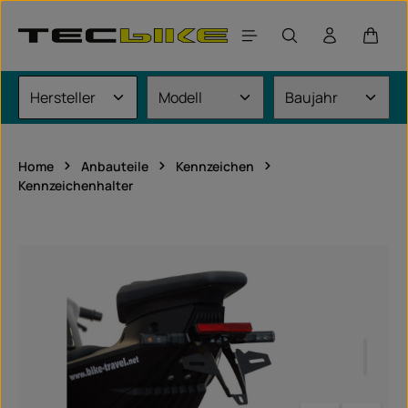
Zum Hauptinhalt springen
Waren
Home
Anbauteile
Kennzeichen
Kennzeichenhalter
Bildergalerie überspringen