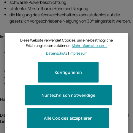
schwarze Pulverbeschichtung
stufenlos Verstellbar in Höhe und Neigung
die Neigung des Kennzeichenhalters kann stufenlos auf die
gesetzlich vorgeschriebene Neigung von 30° eingestellt werden.
Im Lieferumfang enthalten:
Diese Website verwendet Cookies, um eine bestmögliche
Erfahrung bieten zu können.
Mehr Informationen ...
Kennzeichenhalter mit LED
Datenschutz
|
Impressum
Kennzeichenleuchte und selbstklebendem Rückstrahler ECE
geprüft
Blinker Befestigung für Zubehörblinker bis M10
Konfigurieren
Montagematerial: Schrauben, Muttern, U Scheiben, etc.
Kennzeichenhalter sind TÜV, ABE und Eintragungsfrei
Nur technisch notwendige
Hast Du noch Fragen? Wir beraten Dich gern.
Die teilweise auf den Bildern dargestellten Blinker gehören nicht zum
Alle Cookies akzeptieren
Lieferumfang, können aber auch bei uns bestellt werden.