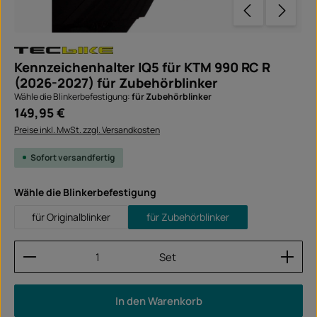
Kennzeichenhalter IQ5 für KTM 990 RC R
(2026-2027) für Zubehörblinker
Wähle die Blinkerbefestigung:
für Zubehörblinker
Regulärer Preis:
149,95 €
Preise inkl. MwSt. zzgl. Versandkosten
Sofort versandfertig
auswählen
Wähle die Blinkerbefestigung
für Originalblinker
für Zubehörblinker
Produkt Anzahl: Gib den gewünschten Wert ein ode
Set
In den Warenkorb