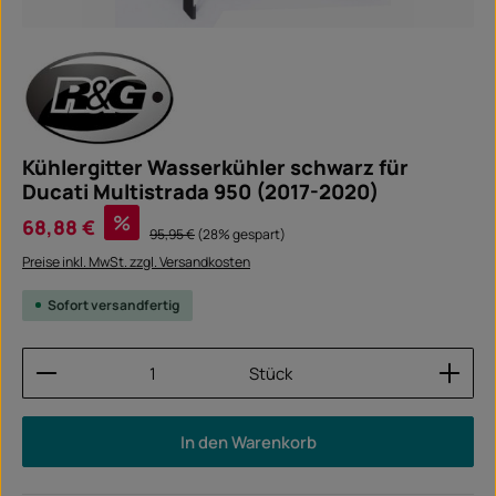
Kühlergitter Wasserkühler schwarz für
Ducati Multistrada 950 (2017-2020)
Verkaufspreis:
%
68,88 €
Regulärer Preis:
95,95 €
(28% gespart)
Preise inkl. MwSt. zzgl. Versandkosten
Sofort versandfertig
Produkt Anzahl: Gib den gewünschten Wert ein ode
Stück
In den Warenkorb