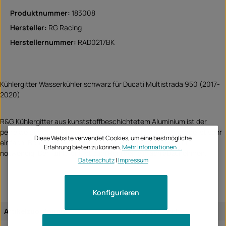
Produktnummer:
183008
Hersteller:
RG Racing
Herstellernummer:
RAD0217BK
Kühlergitter Wasserkühler schwarz für Ducati Multistrada 950 (2017-
2020)
R&G Kühlergitter aus kunststoffbeschichtetem Aluminium ist der
perfekte Schutz vor Beschädigungen am Kühler. Die Montage ist sehr
Diese Website verwendet Cookies, um eine bestmögliche
einfach. Bohren oder Veränderungen am Fahrzeug sind nicht
Erfahrung bieten zu können.
Mehr Informationen ...
notwendig. Der Kühlergrill ist zum Reinigen einfach abzunehmen.
Datenschutz
|
Impressum
Konfigurieren
Artikelzuordnung:
fahrzeugspezifisch