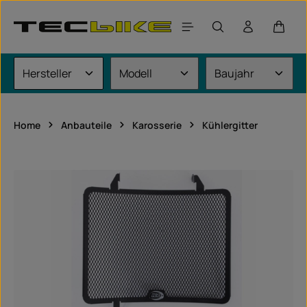
Zum Hauptinhalt springen
Waren
Home
Anbauteile
Karosserie
Kühlergitter
Bildergalerie überspringen