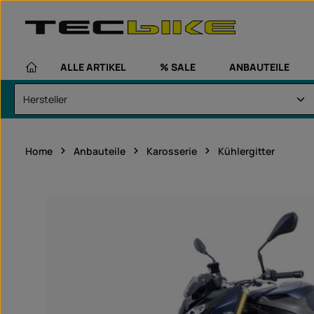
um Hauptinhalt springen
Zur Hauptnavigation springen
ALLE ARTIKEL
% SALE
ANBAUTEILE
Home
Anbauteile
Karosserie
Kühlergitter
Bildergalerie überspringen