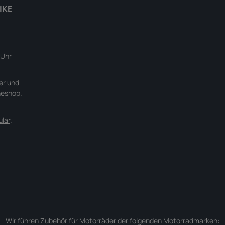
IKE
 Uhr
er und
neshop.
lar
.
Wir führen
Zubehör für Motorräder
der folgenden
Motorradmarken
: