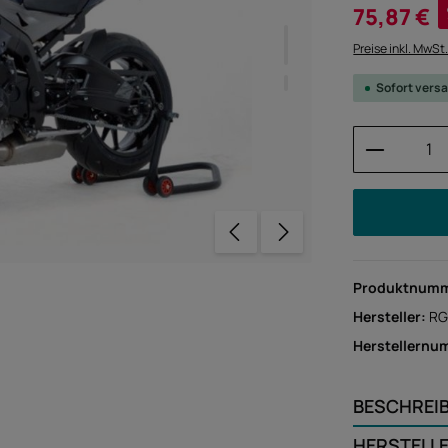
Verkaufspreis:
75,87 €
Preise inkl. MwSt
Sofort versa
Produkt 
Produktnum
Hersteller:
RG
Herstellernu
BESCHREI
HERSTELL