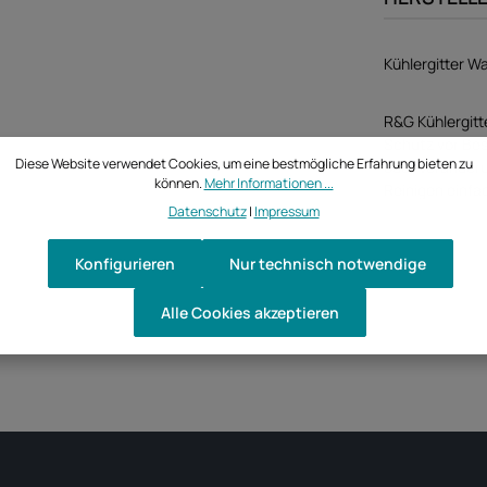
Kühlergitter 
R&G Kühlergitt
Schutz vor Bes
Diese Website verwendet Cookies, um eine bestmögliche Erfahrung bieten zu
oder Veränderu
können.
Mehr Informationen ...
Reinigen einf
Datenschutz
|
Impressum
Konfigurieren
Nur technisch notwendige
Alle Cookies akzeptieren