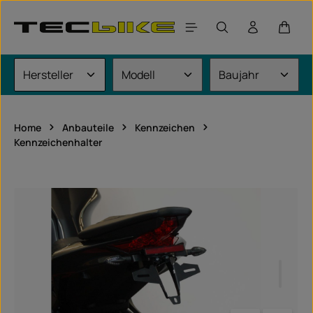
Zum Hauptinhalt springen
Waren
Home
Anbauteile
Kennzeichen
Kennzeichenhalter
Bildergalerie überspringen