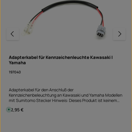
Adapterkabel für Kennzeichenleuchte Kawasaki |
Yamaha
197040
Adapterkabel für den Anschluß der
Kennzeichenbeleuchtung an Kawasaki und Yamaha Modellen
mit Sumitomo Stecker Hinweis: Dieses Produkt ist keinem
speziellen Fahrzeug zugeordnet - Bitte prüfen, ob dieser
Regulärer Preis:
12,95 €
S
Artikel passt und/oder benötigt wird.
o
f
o
Produkt Anzahl: Gib den gewünschten Wert ein 
r
Stück
t
v