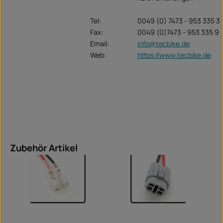
Tel:
0049 (0) 7473 - 953 335 3
Fax:
0049 (0)7473 - 953 335 9
Email:
info@tecbike.de
Web:
https://www.tecbike.de
Produktgalerie überspringen
Zubehör Artikel