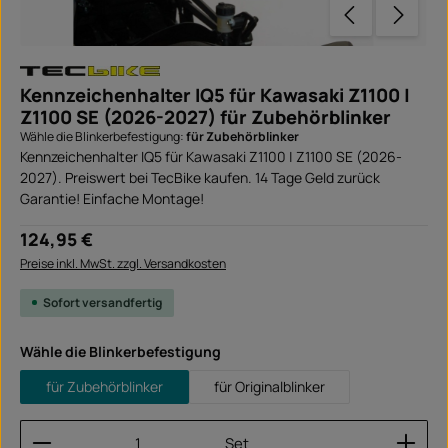
Kennzeichenhalter IQ5 für Kawasaki Z1100 |
Z1100 SE (2026-2027) für Zubehörblinker
Wähle die Blinkerbefestigung:
für Zubehörblinker
Kennzeichenhalter IQ5 für Kawasaki Z1100 | Z1100 SE (2026-
2027). Preiswert bei TecBike kaufen. 14 Tage Geld zurück
Garantie! Einfache Montage!
Regulärer Preis:
124,95 €
Preise inkl. MwSt. zzgl. Versandkosten
Sofort versandfertig
auswählen
Wähle die Blinkerbefestigung
für Zubehörblinker
für Originalblinker
Produkt Anzahl: Gib den gewünschten Wert ein ode
Set