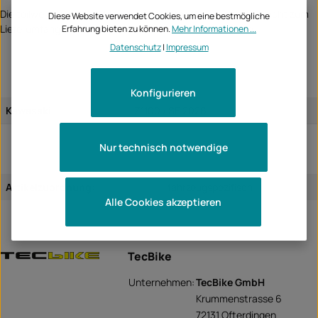
Die teilweise auf den Bildern dargestellten Blinker gehören nicht zum
Diese Website verwendet Cookies, um eine bestmögliche
Lieferumfang, können aber auch bei uns bestellt werden.
Erfahrung bieten zu können.
Mehr Informationen ...
Datenschutz
|
Impressum
Konfigurieren
Kawasaki
Z1100 / SE 2026
Nur technisch notwendige
Artikelzuordnung:
fahrzeugspezifisch
Alle Cookies akzeptieren
TecBike
Unternehmen:
TecBike GmbH
Krummenstrasse 6
72131 Ofterdingen