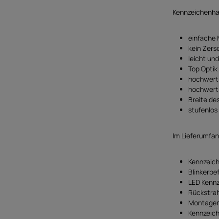
Kennzeichenha
einfache 
kein Zersc
leicht un
Top Optik
hochwerti
hochwert
Breite de
stufenlos 
Im Lieferumfan
Kennzeich
Blinkerbe
LED Kennz
Rückstrah
Montagema
Kennzeich