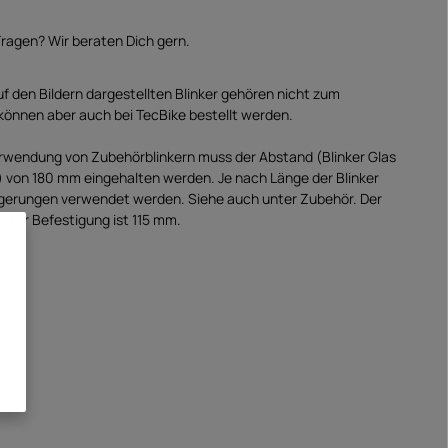
ragen? Wir beraten Dich gern.
uf den Bildern dargestellten Blinker gehören nicht zum
können aber auch bei TecBike bestellt werden.
erwendung von Zubehörblinkern muss der Abstand (Blinker Glas
s) von 180 mm eingehalten werden. Je nach Länge der Blinker
gerungen verwendet werden. Siehe auch unter Zubehör. Der
inker Befestigung ist 115 mm.