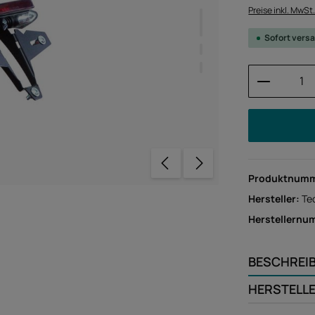
Preise inkl. MwSt
Sofort versa
Produkt 
Produktnum
Hersteller:
Te
Herstellernu
BESCHREI
HERSTELL