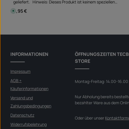
geliefert. Hinweis: Dieses Produkt ist keinem speziellen
Fahrzeug zugeordnet - Bitte prüfen, ob dieser Artikel passt
9,95 €
Regulärer Preis:
S
und/oder benötigt wird.
o
f
o
Produkt Anzahl: Gib den gewünscht
r
Set
t
v
e
r
f
ü
g
b
INFORMATIONEN
ÖFFNUNGSZEITEN TECB
a
r
STORE
,
L
i
Impressum
e
f
e
AGB +
Montag-Freitag: 14.00-16.00
r
z
Käuferinformationen
e
i
Nur Abholung bereits bestellt
t
Versand und
:
bezahlter Ware aus dem Onli
S
Zahlungsbedingungen
o
f
o
Datenschutz
Oder über unser
Kontaktformu
r
t
Widerrufsbelehrung
v
e