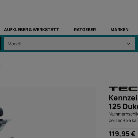
AUFKLEBER & WERKSTATT
RATGEBER
MARKEN
r
Kennzei
125 Duk
Nummernschildh
bei TecBike ka
Regulärer Preis
119,95 €