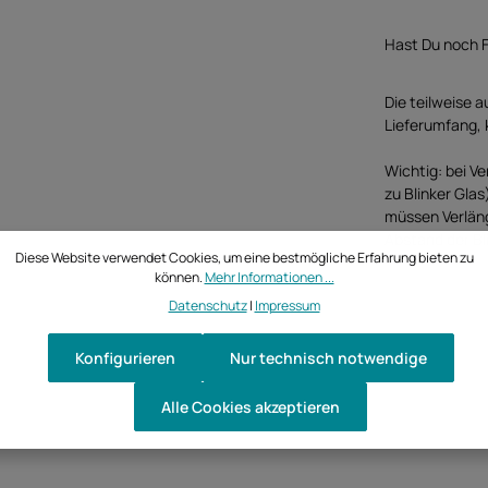
Hast Du noch F
Die teilweise a
Lieferumfang, 
Wichtig: bei V
zu Blinker Gla
müssen Verlän
Abstand der Bl
Diese Website verwendet Cookies, um eine bestmögliche Erfahrung bieten zu
können.
Mehr Informationen ...
Datenschutz
|
Impressum
Konfigurieren
Nur technisch notwendige
Alle Cookies akzeptieren