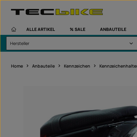
um Hauptinhalt springen
Zur Hauptnavigation springen
ALLE ARTIKEL
% SALE
ANBAUTEILE
Home
Anbauteile
Kennzeichen
Kennzeichenhalte
Bildergalerie überspringen