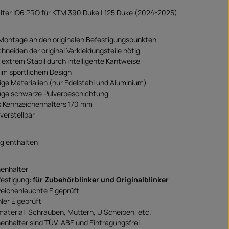
lter IQ6 PRO für KTM 390 Duke | 125 Duke (2024-2025)
Montage an den originalen Befestigungspunkten
hneiden der original Verkleidungsteile nötig
d extrem Stabil durch intelligente Kantweise
 im sportlichem Design
ge Materialien (nur Edelstahl und Aluminium)
ige schwarze Pulverbeschichtung
s Kennzeichenhalters 170 mm
verstellbar
g enthalten:
enhalter
festigung:
für Zubehörblinker und Originalblinker
eichenleuchte E geprüft
ler E geprüft
terial: Schrauben, Muttern, U Scheiben, etc.
enhalter sind TÜV, ABE und Eintragungsfrei