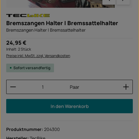
Bremszangen Halter | Bremssattelhalter
Bremszangen Halter | Bremssattelhalter
Regulärer Preis:
24,95 €
Inhalt:
2 Stück
Preise inkl. MwSt. zzgl. Versandkosten
Sofort versandfertig
Produkt Anzahl: Gib den gewünschten Wert ein ode
Paar
In den Warenkorb
Produktnummer:
204300
Hersteller:
TecBike