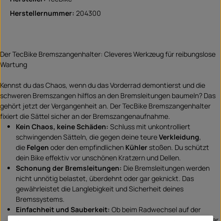
Herstellernummer:
204300
Der TecBike Bremszangenhalter: Cleveres Werkzeug für reibungslose
Wartung
Kennst du das Chaos, wenn du das Vorderrad demontierst und die
schweren Bremszangen hilflos an den Bremsleitungen baumeln? Das
gehört jetzt der Vergangenheit an. Der TecBike Bremszangenhalter
fixiert die Sättel sicher an der Bremszangenaufnahme.
Kein Chaos, keine Schäden:
Schluss mit unkontrolliert
schwingenden Sätteln, die gegen deine teure
Verkleidung
,
die
Felgen
oder den empfindlichen
Kühler
stoßen. Du schützt
dein Bike effektiv vor unschönen Kratzern und Dellen.
Schonung der Bremsleitungen:
Die Bremsleitungen werden
nicht unnötig belastet, überdehnt oder gar geknickt. Das
gewährleistet die Langlebigkeit und Sicherheit deines
Bremssystems.
Einfachheit und Sauberkeit:
Ob beim Radwechsel auf der
Rennstrecke oder beim Service in der Garage – du kannst sauber