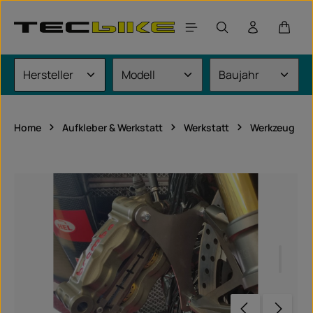
Zum Hauptinhalt springen
Waren
Home
Aufkleber & Werkstatt
Werkstatt
Werkzeug
Bildergalerie überspringen