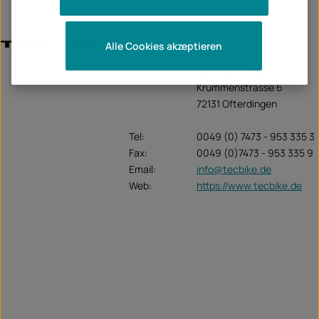
TecBike
Alle Cookies akzeptieren
Unternehmen:
TecBike GmbH
Krummenstrasse 6
72131 Ofterdingen
Tel:
0049 (0) 7473 - 953 335 3
Fax:
0049 (0)7473 - 953 335 9
Email:
info@tecbike.de
Web:
https://www.tecbike.de