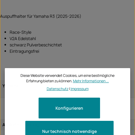
Auspuffhalter für Yamaha R3 (2025-2026)
Race-Style
V2A Edelstahl
schwarz Pulverbeschichtet
Eintragungsfrei
Diese Website verwendet Cookies, um eine bestmögliche
Erfahrung bieten zu können.
Mehr Informationen ...
Yamaha
R3 2025
Datenschutz
|
Impressum
R3 2026
Konfigurieren
Artikelzuordnung:
fahrzeugspezifisch
Nur technisch notwendige