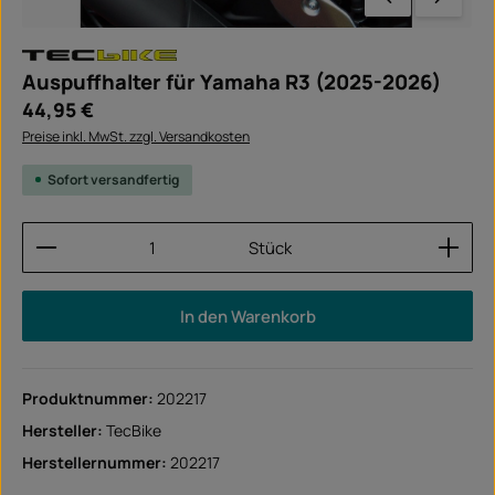
Auspuffhalter für Yamaha R3 (2025-2026)
Regulärer Preis:
44,95 €
Preise inkl. MwSt. zzgl. Versandkosten
Sofort versandfertig
Produkt Anzahl: Gib den gewünschten Wert ein ode
Stück
In den Warenkorb
Produktnummer:
202217
Hersteller:
TecBike
Herstellernummer:
202217