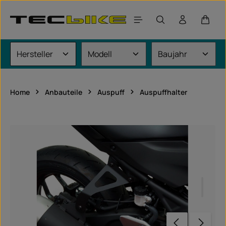
Zum Hauptinhalt springen
Waren
Home
Anbauteile
Auspuff
Auspuffhalter
Bildergalerie überspringen