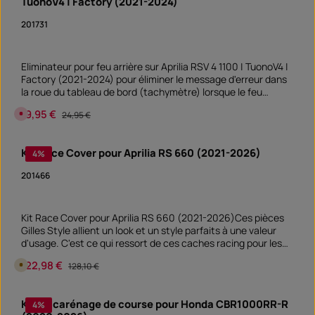
TuonoV4 | Factory (2021-2024)
i
b
l
201731
e
e
n
1
0
Eliminateur pour feu arrière sur Aprilia RSV 4 1100 | TuonoV4 |
j
o
Factory (2021-2024) pour éliminer le message d'erreur dans
u
la roue du tableau de bord (tachymètre) lorsque le feu
r
s
arrière est déconnecté.
,
Prix de vente :
19,95 €
Prix régulier :
A
24,95 €
D
c
é
t
l
u
a
e
Kit Race Cover pour Aprilia RS 660 (2021-2026)
i
4
%
l
d
l
e
e
201466
l
m
i
e
v
n
r
t
a
n
Kit Race Cover pour Aprilia RS 660 (2021-2026)Ces pièces
i
o
s
Gilles Style allient un look et un style parfaits à une valeur
n
o
d
d'usage. C'est ce qui ressort de ces caches racing pour les
n
i
S
points de montage des rétroviseurs et du support de plaque
s
o
Prix de vente :
122,98 €
Prix régulier :
D
p
128,10 €
d'immatriculation. Les caches protègent les points de
f
i
o
o
montage ouverts de la saleté et de l'humidité.
s
n
r
p
i
Quantité de produit : Entrez la quantité souhai
t
o
b
Kit de carénage de course pour Honda CBR1000RR-R
v
4
%
pièce
n
l
e