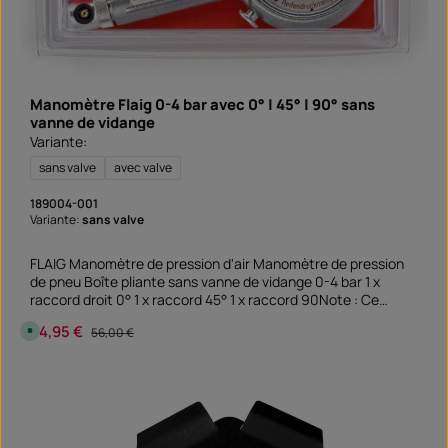
a
i
d
e
l
i
v
r
a
Manomètre Flaig 0-4 bar avec 0° | 45° | 90° sans
i
vanne de vidange
s
o
Variante:
n
S
sans valve
avec valve
o
f
o
189004-001
r
Variante:
sans valve
t
v
e
r
FLAIG Manomètre de pression d'air Manomètre de pression
f
de pneu Boîte pliante sans vanne de vidange 0-4 bar 1 x
ü
g
raccord droit 0° 1 x raccord 45° 1 x raccord 90Note : Ce
b
produit n'est pas attribué à un véhicule spécifique - veuillez
a
Prix de vente :
54,95 €
Prix régulier :
r
D
56,00 €
vérifier si cet article convient et/ou est nécessaire.
i
s
p
o
n
i
b
l
e