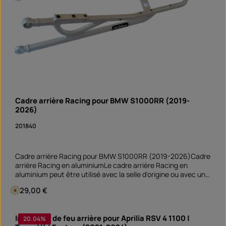
n
d
i
s
p
o
n
i
b
l
e
Cadre arrière Racing pour BMW S1000RR (2019-
2026)
201840
Cadre arrière Racing pour BMW S1000RR (2019-2026)Cadre
arrière Racing en aluminiumLe cadre arrière Racing en
aluminium peut être utilisé avec la selle d'origine ou avec une
selle de course ferméeLe cache-batterie en plastique
Prix régulier :
329,00 €
D
s'installe comme sur le modèle d'origine
i
s
p
Quantité de produit : Entrez la quantité souhai
o
Iminateur de feu arrière pour Aprilia RSV 4 1100 |
20.04
%
pièce
n