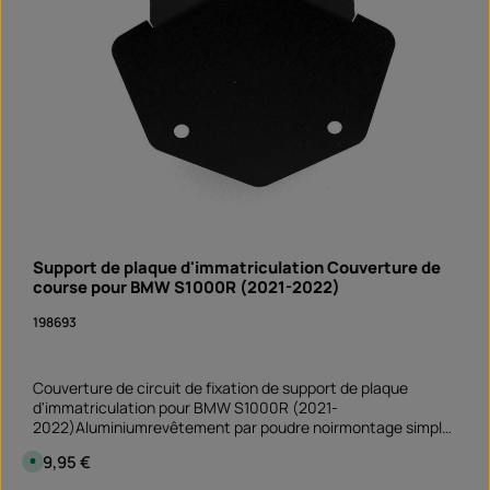
,
d
é
l
a
i
d
e
l
i
v
r
a
i
s
o
n
:
S
o
Support de plaque d'immatriculation Couverture de
f
course pour BMW S1000R (2021-2022)
o
r
t
198693
v
e
r
f
ü
Couverture de circuit de fixation de support de plaque
g
d'immatriculation pour BMW S1000R (2021-
b
a
2022)Aluminiumrevêtement par poudre noirmontage simple
r
et rapide
Prix régulier :
29,95 €
D
i
s