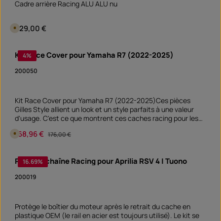
Cadre arrière Racing ALU ALU nu
réchauffeurs de pneus.Remarque : ce produit n'est pas
t
v
attribué à un véhicule spécifique - veuillez vérifier si cet
e
article convient et/ou est nécessaire.
r
Prix régulier :
329,00 €
D
f
i
ü
s
g
p
b
Quantité de produit : Entrez la quantité souhai
o
a
Kit Race Cover pour Yamaha R7 (2022-2025)
4
%
pièce
n
r
i
b
200050
l
e
e
n
1
Kit Race Cover pour Yamaha R7 (2022-2025)Ces pièces
0
Gilles Style allient un look et un style parfaits à une valeur
j
o
d'usage. C'est ce que montrent ces caches racing pour les
u
points de montage des rétroviseurs et des supports de
r
Prix de vente :
168,96 €
Prix régulier :
D
s
176,00 €
plaque d'immatriculation. Les caches protègent les points
i
,
de montage ouverts de la saleté et de l'humidité.
s
D
p
é
Quantité de produit : Entrez la quantité souhai
o
l
Protège chaîne Racing pour Aprilia RSV 4 | Tuono
16.69
%
pièce
n
a
i
i
b
d
200019
l
e
e
l
e
i
n
v
5
r
Protège le boîtier du moteur après le retrait du cache en
j
a
plastique OEM (le rail en acier est toujours utilisé). Le kit se
o
i