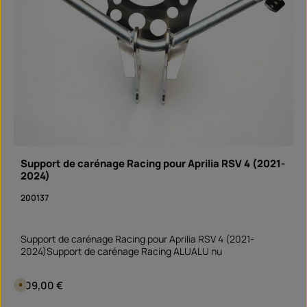
a
d
i
é
s
l
o
a
n
i
S
d
o
e
f
l
o
i
r
v
t
r
v
a
e
i
r
s
f
o
ü
n
g
b
:
a
S
r
o
Support de carénage Racing pour Aprilia RSV 4 (2021-
f
2024)
o
r
t
200137
v
e
r
f
ü
Support de carénage Racing pour Aprilia RSV 4 (2021-
g
2024)Support de carénage Racing ALUALU nu
b
a
r
Prix régulier :
109,00 €
D
i
s