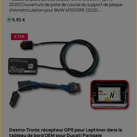
g
2020)Couverture de piste de course du support de plaque
b
a
d'immatriculation pour BMW M1000RR (2020-
r
2022)Aluminiumrevêtement en poudre noirmontage facile
Prix régulier :
29,95 €
D
et rapide
i
s
p
Quantité de produit : Entrez la quantité souhai
o
5.73
%
pièce
n
i
b
l
e
,
d
é
l
a
i
d
e
l
i
v
r
a
i
s
o
n
:
S
Desmo-Tronic récepteur GPS pour Laptimer dans le
o
f
tableau de bord OEM pour Ducati Panigale
o