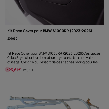
v
r
a
i
s
o
n
:
S
o
Kit Race Cover pour BMW S1000RR (2023-2026)
f
o
201930
r
t
v
e
r
Kit Race Cover pour BMW S1000RR (2023-2026)Ces pièces
f
ü
Gilles Style allient un look et un style parfaits à une valeur
g
d'usage. C'est ce qui ressort de ces caches racing pour les
b
a
points de montage des rétroviseurs et du support de plaque
r
Prix de vente :
123,61 €
Prix régulier :
A
128,76 €
d'immatriculation. Les caches protègent les points de
c
montage ouverts de la saleté et de l'humidité.
t
u
e
l
l
e
m
e
n
t
n
o