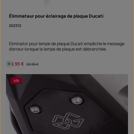
n
:
S
o
Éliminateur pour éclairage de plaque Ducati
f
o
202312
r
t
v
e
r
Eliminator pour lampe de plaque Ducati empêche le message
f
ü
d'erreur lorsque la lampe de plaque est débranchée.
g
b
a
r
Prix de vente :
19,95 €
Prix régulier :
D
23,95 €
i
s
p
Quantité de produit : Entrez la quantité souhai
o
4
%
pièce
n
i
b
l
e
,
d
é
l
a
i
d
e
l
i