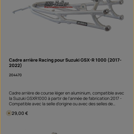
Cadre arrière Racing pour Suzuki GSX-R 1000 (2017-
2022)
204470
Cadre arrière de course léger en aluminium, compatible avec
la Suzuki GSXR1000 à partir de l'année de fabrication 2017 -
Compatible avec la selle d'origine ou avec des selles de
course fermées. Les points de fixation sont identiques à
Prix régulier :
329,00 €
D
ceux de l'original ; le support de batterie d'origine peut être
i
réutilisé.
s
p
Quantité de produit : Entrez la quantité souhai
o
pièce
n