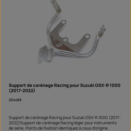
i
b
l
e
e
n
1
0
j
o
u
r
s
,
D
é
l
a
i
d
e
l
i
v
Support de carénage Racing pour Suzuki GSX-R 1000
r
a
(2017-2022)
i
s
o
204469
n
S
o
f
o
Support de carénage Racing pour Suzuki GSX-R 1000 (2017-
r
2022)Support de carénage Racing léger pour instruments
t
v
de série. Points de fixation identiques à ceux d'origine.
e