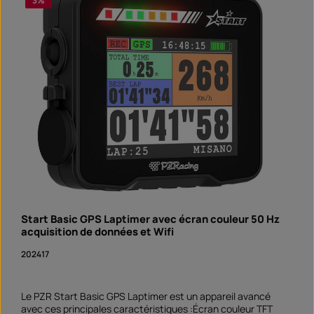
3
%
pièce
n
i
b
l
e
e
n
5
j
o
u
r
s
,
D
é
l
a
i
d
e
l
i
v
r
a
Start Basic GPS Laptimer avec écran couleur 50 Hz
i
s
acquisition de données et Wifi
o
n
202417
S
o
f
o
r
Le PZR Start Basic GPS Laptimer est un appareil avancé
t
v
avec ces principales caractéristiques :Écran couleur TFT
e