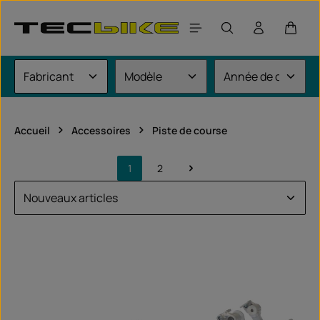
Passer au contenu principal
Le pan
Accueil
Accessoires
Piste de course
1
2
Page
Page