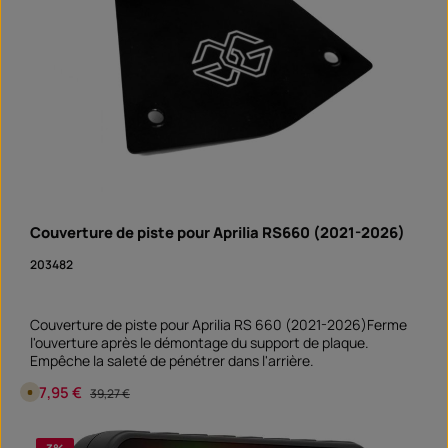
é
(L) x 210 mm (l) x 130 mm (H).Matériau : acier laqué époxy
l
noir.
a
i
d
e
l
i
v
r
a
i
s
o
n
:
S
o
Couverture de piste pour Aprilia RS660 (2021-2026)
f
o
r
203482
t
v
e
r
f
Couverture de piste pour Aprilia RS 660 (2021-2026)Ferme
ü
l'ouverture après le démontage du support de plaque.
g
b
Empêche la saleté de pénétrer dans l'arrière.
a
r
Prix de vente :
37,95 €
Prix régulier :
D
39,27 €
i
s
p
Quantité de produit : Entrez la quantité souhai
o