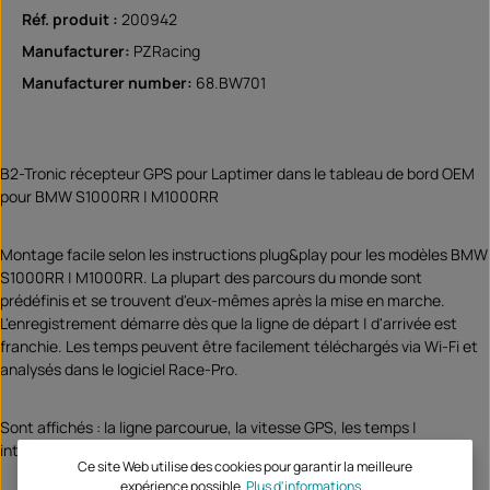
Réf. produit :
200942
Manufacturer:
PZRacing
Manufacturer number:
68.BW701
B2-Tronic récepteur GPS pour Laptimer dans le tableau de bord OEM
pour BMW S1000RR | M1000RR
Montage facile selon les instructions plug&play pour les modèles BMW
S1000RR | M1000RR. La plupart des parcours du monde sont
prédéfinis et se trouvent d'eux-mêmes après la mise en marche.
L'enregistrement démarre dès que la ligne de départ | d'arrivée est
franchie. Les temps peuvent être facilement téléchargés via Wi-Fi et
analysés dans le logiciel Race-Pro.
Sont affichés : la ligne parcourue, la vitesse GPS, les temps |
intermédiaires, le temps idéal, l'angle d'inclinaison
Ce site Web utilise des cookies pour garantir la meilleure
expérience possible.
Plus d'informations...