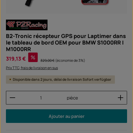
B2-Tronic récepteur GPS pour Laptimer dans
le tableau de bord OEM pour BMW S1000RR |
M1000RR
Prix de vente :
%
319,13 €
Prix régulier :
329,00 €
(économie de 3%)
Prix TTC, frais de livraison en sus
Disponible dans 2 jours, délai de livraison Sofort verfügbar
Quantité de produit : Entrez la quantité souhaitée
pièce
Ajouter au panier