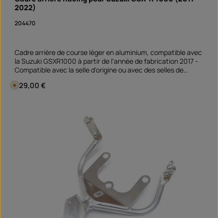
f
2022)
o
r
t
204470
v
e
r
f
ü
Cadre arrière de course léger en aluminium, compatible avec
g
la Suzuki GSXR1000 à partir de l'année de fabrication 2017 -
b
a
Compatible avec la selle d'origine ou avec des selles de
r
course fermées. Les points de fixation sont identiques à
Prix régulier :
329,00 €
D
ceux de l'original ; le support de batterie d'origine peut être
i
réutilisé.
s
p
Quantité de produit : Entrez la quantité souhai
o
pièce
n
i
b
l
e
e
n
1
0
j
o
u
r
s
,
D
é
l