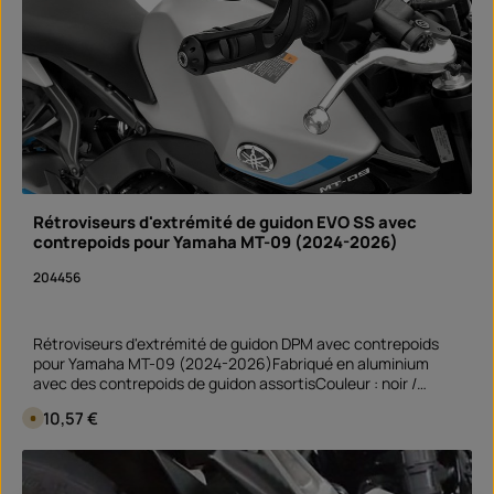
haute qualité des protections GB Racing est attestée par la
o
u
certification officielle « FIM Approved » de la Fédération
r
Internationale de Motocyclisme.
,
D
é
l
a
i
d
e
l
i
v
r
a
i
Rétroviseurs d'extrémité de guidon EVO SS avec
s
o
contrepoids pour Yamaha MT-09 (2024-2026)
n
S
204456
o
f
o
r
t
Rétroviseurs d'extrémité de guidon DPM avec contrepoids
v
e
pour Yamaha MT-09 (2024-2026)Fabriqué en aluminium
r
avec des contrepoids de guidon assortisCouleur : noir /
f
ü
argent Les rétroviseurs sont homologués ECE.Prix par paire
g
Prix régulier :
310,57 €
D
b
i
a
s
r
p
Quantité de produit : Entrez la quantité souhai
o
paire
n