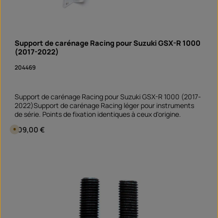
a
i
d
e
l
i
v
Support de carénage Racing pour Suzuki GSX-R 1000
r
a
(2017-2022)
i
s
o
204469
n
S
o
f
o
Support de carénage Racing pour Suzuki GSX-R 1000 (2017-
r
2022)Support de carénage Racing léger pour instruments
t
v
de série. Points de fixation identiques à ceux d'origine.
e
r
Prix régulier :
109,00 €
D
f
i
ü
s
g
p
b
Quantité de produit : Entrez la quantité souhai
o
a
pièce
n
r
i
b
l
e
e
n
1
0
j
o