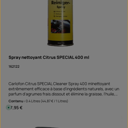
Spray nettoyant Citrus SPECIAL 400 ml
162122
Carlofon Citrus SPECIAL Cleaner Spray 400 mlnettoyant
extrêmement efficace à base d'ingrédients naturels, avec un
parfum d'agrumes frais.dissout et élimine la graisse, l'huile,
les adhésifs, la résine, le goudron et l'encre convient aux
Contenu :
0.4 Litres
(44,87 € / 1 Litres)
surfaces non absorbantes et non décolorantes Un
Prix régulier :
17,95 €
D
nettoyage parfait avant de coller les autocollants de bord de
i
s
jante élimine les vieux résidus de colle et les salissures
p
Quantité de produit : Entrez la quantité souhai
graisseuses Application non seulement sur la moto mais
o
Peut
n
aussi sur la voiture et au domicile de la maman !Remarque :
i