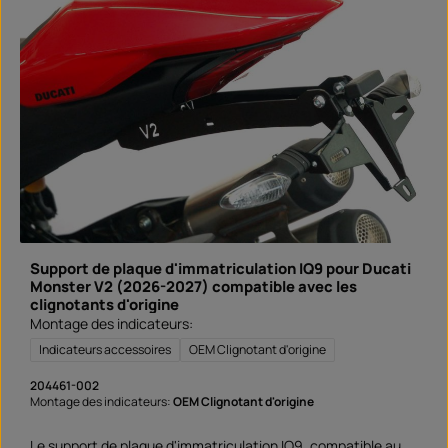
l
e
,
d
é
l
a
i
d
e
l
i
v
r
a
i
s
o
n
:
S
Support de plaque d'immatriculation IQ9 pour Ducati
o
f
Monster V2 (2026-2027) compatible avec les
o
clignotants d'origine
r
t
Montage des indicateurs:
v
e
Indicateurs accessoires
OEM Clignotant d'origine
r
f
ü
204461-002
g
b
Montage des indicateurs:
OEM Clignotant d'origine
a
r
Le support de plaque d'immatriculation IQ9, compatible au