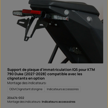
ce produit n'est pas attribué à un véhicule spécifique -
b
l
veuillez vérifier si cet article convient et/ou est nécessaire.
e
,
d
é
l
a
i
d
e
l
i
v
r
a
i
s
o
n
:
S
Support de plaque d'immatriculation IQ5 pour KTM
o
f
790 Duke (2027-2028) compatible avec les
o
clignotants en option
r
t
Montage des indicateurs:
v
e
OEM Clignotant d'origine
Indicateurs accessoires
r
f
ü
204474-002
g
b
Montage des indicateurs:
Indicateurs accessoires
a
r