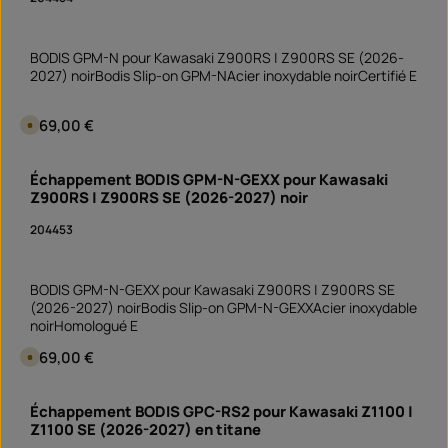
o
f
o
r
BODIS GPM-N pour Kawasaki Z900RS | Z900RS SE (2026-
t
v
2027) noirBodis Slip-on GPM-NAcier inoxydable noirCertifié E
e
r
f
ü
Prix régulier :
469,00 €
D
g
i
b
s
a
p
Quantité de produit : Entrez la quantité souhai
r
o
Échappement BODIS GPM-N-GEXX pour Kawasaki
pièce
n
Z900RS | Z900RS SE (2026-2027) noir
i
b
l
204453
e
e
n
3
j
BODIS GPM-N-GEXX pour Kawasaki Z900RS | Z900RS SE
o
u
(2026-2027) noirBodis Slip-on GPM-N-GEXXAcier inoxydable
r
noirHomologué E
s
,
D
Prix régulier :
469,00 €
D
é
i
l
s
a
p
Quantité de produit : Entrez la quantité souhai
i
o
Échappement BODIS GPC-RS2 pour Kawasaki Z1100 |
d
pièce
n
e
Z1100 SE (2026-2027) en titane
i
l
b