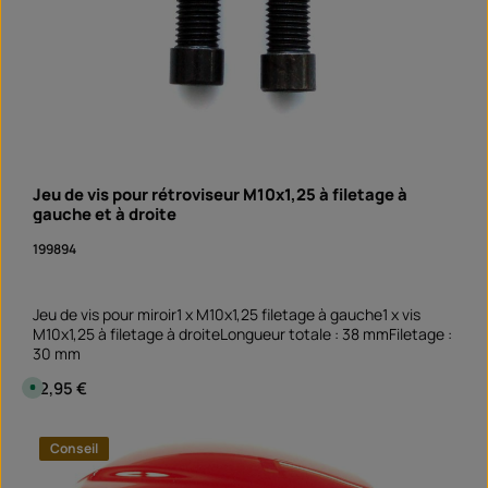
u
r
s
,
D
é
l
a
i
d
e
l
i
v
Jeu de vis pour rétroviseur M10x1,25 à filetage à
r
a
gauche et à droite
i
s
o
199894
n
S
o
f
o
Jeu de vis pour miroir1 x M10x1,25 filetage à gauche1 x vis
r
M10x1,25 à filetage à droiteLongueur totale : 38 mmFiletage :
t
v
30 mm
e
r
Prix régulier :
12,95 €
D
f
i
ü
s
g
p
b
Quantité de produit : Entrez la quantité souhai
o
a
Conseil
Set
n
r
i
b