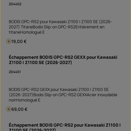
i
l
v
204452
e
r
e
a
n
i
3
s
j
o
BODIS GPC-RS2 pour Kawasaki Z1100 | Z1100 SE (2026-
o
n
u
2027) TitaneBodis Slip-on GPC-RS2Entièrement en
S
r
o
titaneHomologué E
s
f
,
o
D
Prix régulier :
619,00 €
D
r
é
i
t
l
s
v
a
p
e
Quantité de produit : Entrez la quantité souhai
i
o
r
Échappement BODIS GPC-RS2 GEXX pour Kawasaki
d
pièce
n
f
e
Z1100 | Z1100 SE (2026-2027)
i
ü
l
b
g
i
l
b
v
204451
e
a
r
e
r
a
n
i
3
s
j
o
BODIS GPC-RS2 GEXX pour Kawasaki Z1100 | Z1100 SE
o
n
u
(2026-2027)Bodis Slip-on GPC-RS2 GEXXAcier inoxydable
S
r
o
noirHomologué E
s
f
,
o
D
Prix régulier :
469,00 €
D
r
é
i
t
l
s
v
a
p
e
Quantité de produit : Entrez la quantité souhai
i
o
r
Échappement BODIS GPC-RS2 pour Kawasaki Z1100 |
d
pièce
n
f
e
Z1100 SE (2026-2027)
i