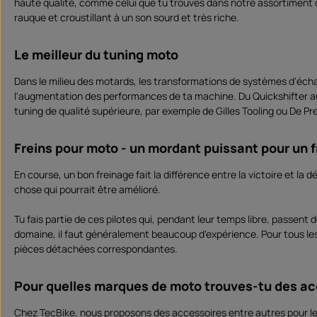
haute qualité, comme celui que tu trouves dans notre assortiment ch
rauque et croustillant à un son sourd et très riche.
Le meilleur du tuning moto
Dans le milieu des motards, les transformations de systèmes d'écha
l'augmentation des performances de ta machine. Du Quickshifter au
tuning de qualité supérieure, par exemple de Gilles Tooling ou De Pr
Freins pour moto - un mordant puissant pour un f
En course, un bon freinage fait la différence entre la victoire et la 
chose qui pourrait être amélioré.
Tu fais partie de ces pilotes qui, pendant leur temps libre, passen
domaine, il faut généralement beaucoup d'expérience. Pour tous le
pièces détachées correspondantes.
Pour quelles marques de moto trouves-tu des ac
Chez TecBike, nous proposons des accessoires entre autres pour l