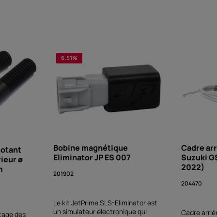
6.51
%
Bobine magnétique
Cadre arr
notant
Eliminator JP ES 007
Suzuki G
rieur ø
2022)
m
201902
204470
Le kit JetPrime SLS-Eliminator est
un simulateur électronique qui
Cadre arriè
tage des