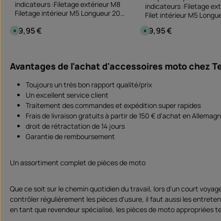
indicateurs :Filetage extérieur M8
indicateurs :Filetage ex
Filetage intérieur M5 Longueur 20
Filet intérieur M5 Long
mm
19,95 €
19,95 €
Prix régulier :
Prix régulier :
D
D
i
i
s
s
p
p
Quantité de produit : Entrez la quan
Quantité de 
o
o
paire
paire
n
n
Avantages de l'achat d'accessoires moto chez T
i
i
b
b
l
l
e
e
Toujours un très bon rapport qualité/prix
,
,
Un excellent service client
d
d
é
é
Traitement des commandes et expédition super rapides
l
l
a
a
Frais de livraison gratuits à partir de 150 € d'achat en Allemag
i
i
d
d
droit de rétractation de 14 jours
e
e
Garantie de remboursement
l
l
i
i
v
v
r
r
a
a
Un assortiment complet de pièces de moto
i
i
s
s
o
o
n
n
Que ce soit sur le chemin quotidien du travail, lors d'un court voya
:
:
contrôler régulièrement les pièces d'usure, il faut aussi les entrete
S
S
o
o
en tant que revendeur spécialisé, les pièces de moto appropriées te
f
f
o
o