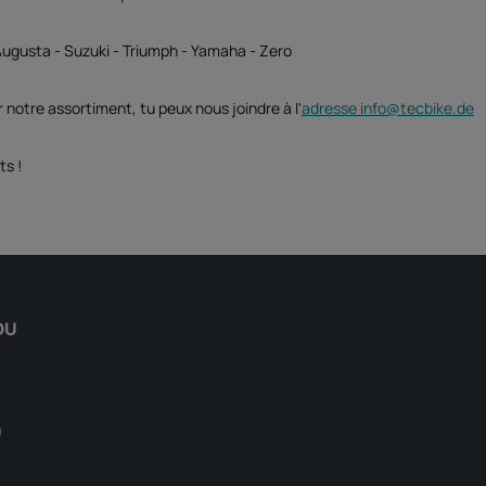
Augusta - Suzuki - Triumph - Yamaha - Zero
r notre assortiment, tu peux nous joindre à l'
adresse info@tecbike.de
ts !
DU
0