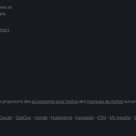
ées et
gne.
ntact
.
s proposons des
accessoires pour motos
des
marques de motos
suivan
Ducati
-
GasGas
-
Honda
-
Husqvarna
-
Kawasaki
-
KTM
-
MV Agusta
-