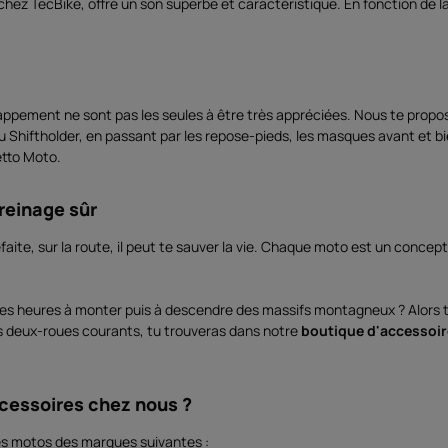
ez TecBike, offre un son superbe et caractéristique. En fonction de la 
ppement ne sont pas les seules à être très appréciées. Nous te propos
 Shiftholder, en passant par les repose-pieds, les masques avant et bi
etto Moto.
reinage sûr
défaite, sur la route, il peut te sauver la vie. Chaque moto est un concep
t des heures à monter puis à descendre des massifs montagneux ? Alors 
s deux-roues courants, tu trouveras dans notre
boutique d'accessoi
cessoires chez nous ?
es motos des marques suivantes :