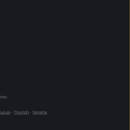
tes :
Suzuki
-
Triumph
-
Yamaha