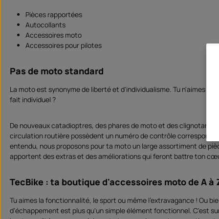
r
r
t
t
Pièces rapportées
v
v
e
e
Autocollants
r
r
f
f
Accessoires moto
ü
ü
Accessoires pour pilotes
g
g
b
b
a
a
r
r
Pas de moto standard
La moto est synonyme de liberté et d'individualisme. Tu n'aimes pas 
fait individuel ?
De nouveaux catadioptres, des phares de moto et des clignotants LE
circulation routière possèdent un numéro de contrôle correspondant
entendu, nous proposons pour ta moto un large assortiment de pièc
apportent des extras et des améliorations qui feront battre ton cœ
TecBike : ta boutique d'accessoires moto de A à 
Tu aimes la fonctionnalité, le sport ou même l'extravagance ! Ou bien
d'échappement est plus qu'un simple élément fonctionnel. C'est su