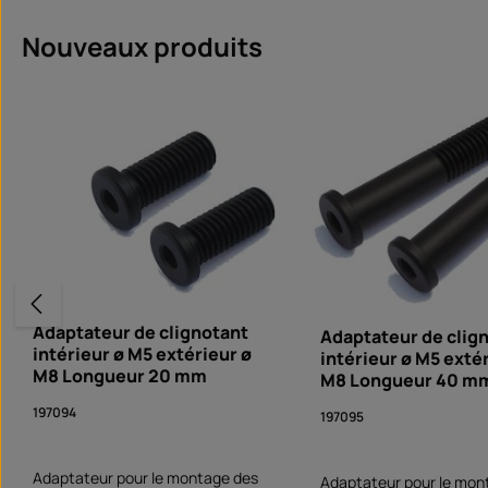
Ignorer la galerie de produits
Nouveaux produits
Adaptateur de clignotant
Adaptateur de clig
intérieur ø M5 extérieur ø
intérieur ø M5 exté
M8 Longueur 20 mm
M8 Longueur 40 m
197094
197095
Adaptateur pour le montage des
Adaptateur pour le mon