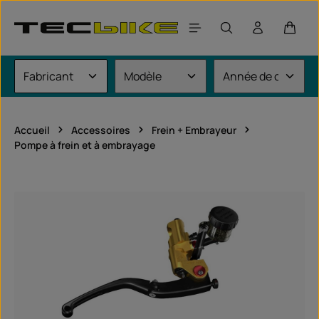
Passer au contenu principal
Le pan
Accueil
Accessoires
Frein + Embrayeur
Pompe à frein et à embrayage
Ignorer la galerie d'images