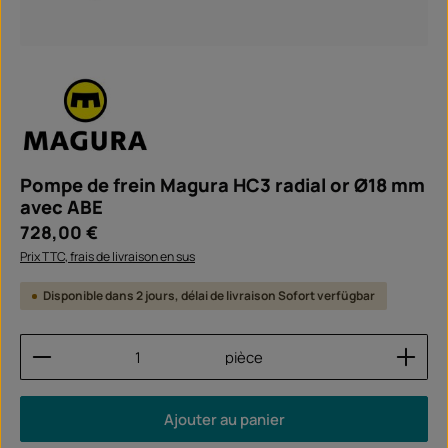
Pompe de frein Magura HC3 radial or Ø18 mm
avec ABE
Prix régulier :
728,00 €
Prix TTC, frais de livraison en sus
Disponible dans 2 jours, délai de livraison Sofort verfügbar
Quantité de produit : Entrez la quantité souhaitée
pièce
Ajouter au panier