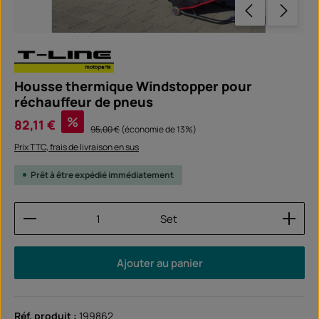
Housse thermique Windstopper pour
réchauffeur de pneus
Prix de vente :
%
82,11 €
Prix régulier :
95,00 €
(économie de 13%)
Prix TTC, frais de livraison en sus
Prêt à être expédié immédiatement
Quantité de produit : Entrez la quantité souhaitée
Set
Ajouter au panier
Réf. produit :
199862