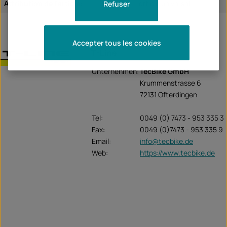
Attribution de l'article:
article universel
Refuser
Accepter tous les cookies
T-Line
Unternehmen:
TecBike GmbH
Krummenstrasse 6
72131 Ofterdingen
Tel:
0049 (0) 7473 - 953 335 3
Fax:
0049 (0)7473 - 953 335 9
Email:
info@tecbike.de
Web:
https://www.tecbike.de