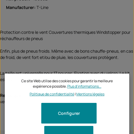
Manufacturer:
T-Line
Protection contre le vent Couvertures thermiques Windstopper pour
réchauffeurs de pneus
Enfin, plus de pneus froids. Même avec de bons chauffe-pneus, en cas
de froid, de vent fort et/ou de pluie, les couvertures protègent.
La taille est universelle pour 17 pouces. Fixation avec du velcro. Le kit
est pour la roue avant et arrière.
Ce site Web utilise des cookies pour garantir la meilleure
expérience possible.
Plus d'informations...
Politique de confidentialité
|
Mentions légales
Remarque :
ce produit n'est pas attribué à un véhicule spécifique -
veuillez vérifier si cet article convient et/ou est nécessaire.
Configurer