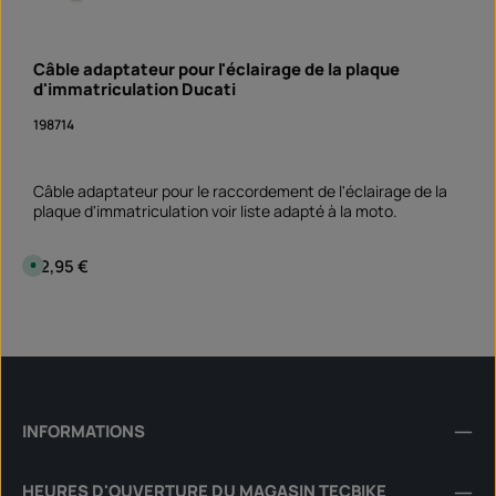
Câble adaptateur pour l'éclairage de la plaque
d'immatriculation Ducati
198714
Câble adaptateur pour le raccordement de l'éclairage de la
plaque d'immatriculation voir liste adapté à la moto.
Prix régulier :
12,95 €
D
i
s
p
Quantité de produit : Entrez la quantité souhai
o
pièce
n
i
b
l
e
,
d
é
INFORMATIONS
l
a
i
d
HEURES D'OUVERTURE DU MAGASIN TECBIKE
e