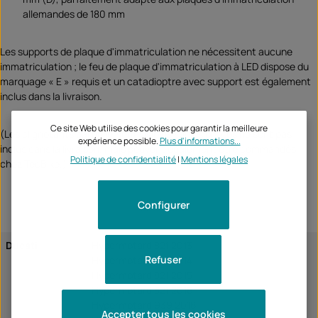
allemandes de 180 mm
Les supports de plaque d'immatriculation ne nécessitent aucune
immatriculation ; le feu de plaque d'immatriculation à LED dispose du
marquage « E » requis et un catadioptre avec support est également
inclus dans la livraison.
Ce site Web utilise des cookies pour garantir la meilleure
(Les clignotants partiellement visibles sur les photos ne sont pas
expérience possible.
Plus d'informations...
inclus dans la livraison, mais peuvent également être commandés
Politique de confidentialité
|
Mentions légales
chez TecBike.)
Configurer
Ducati
Hypermotard 821 2013
Refuser
Hypermotard 821 2014
Hypermotard 821 2015
Hypermotard 821 2016
Hypermotard 939 2016
Accepter tous les cookies