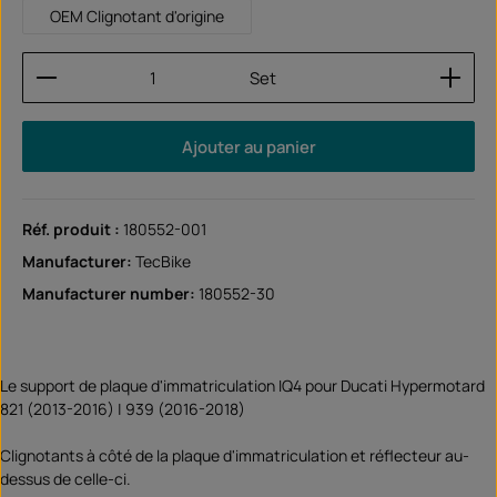
OEM Clignotant d'origine
Quantité de produit : Entrez la quantité souhaitée
Set
Ajouter au panier
Réf. produit :
180552-001
Manufacturer:
TecBike
Manufacturer number:
180552-30
Le support de plaque d'immatriculation IQ4 pour Ducati Hypermotard
821 (2013-2016) | 939 (2016-2018)
Clignotants à côté de la plaque d'immatriculation et réflecteur au-
dessus de celle-ci.