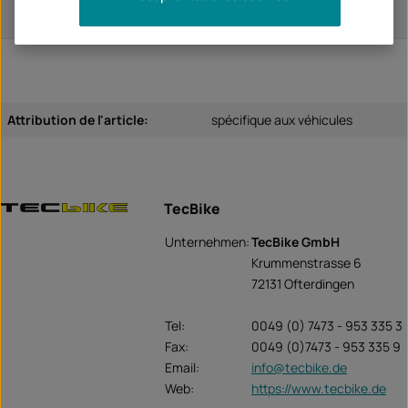
Hypermotard 939 2017
Hypermotard 939 2018
Attribution de l'article:
spécifique aux véhicules
TecBike
Unternehmen:
TecBike GmbH
Krummenstrasse 6
72131 Ofterdingen
Tel:
0049 (0) 7473 - 953 335 3
Fax:
0049 (0)7473 - 953 335 9
Email:
info@tecbike.de
Web:
https://www.tecbike.de