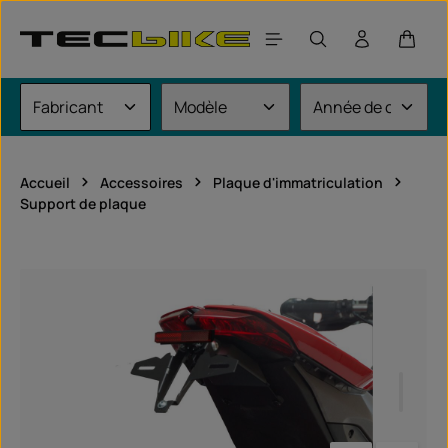
Passer au contenu principal
Le pan
Accueil
Accessoires
Plaque d'immatriculation
Support de plaque
Ignorer la galerie d'images