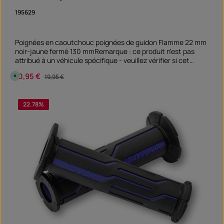
r
t
195629
v
e
r
f
ü
Poignées en caoutchouc poignées de guidon Flamme 22 mm
g
noir-jaune fermé 130 mmRemarque : ce produit n'est pas
b
a
attribué à un véhicule spécifique - veuillez vérifier si cet
r
article convient et/ou est nécessaire.
Prix de vente :
10,95 €
Prix régulier :
D
19,95 €
i
s
p
Quantité de produit : Entrez la quantité souhai
o
22.78
%
paire
n
i
b
l
e
,
d
é
l
a
i
d
e
l
i
v
r
a
i
s