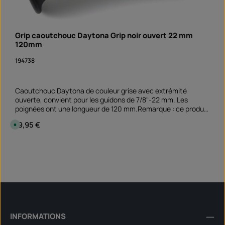
o
n
:
S
o
Grip caoutchouc Daytona Grip noir ouvert 22 mm
f
120mm
o
r
t
194738
v
e
r
f
ü
Caoutchouc Daytona de couleur grise avec extrémité
g
ouverte, convient pour les guidons de 7/8"-22 mm. Les
b
a
poignées ont une longueur de 120 mm.Remarque : ce produit
r
n'est pas attribué à un véhicule spécifique - veuillez vérifier si
Prix régulier :
19,95 €
D
cet article convient et/ou est nécessaire.
i
s
p
Quantité de produit : Entrez la quantité souhai
o
paire
n
i
b
l
e
,
d
é
l
a
i
INFORMATIONS
d