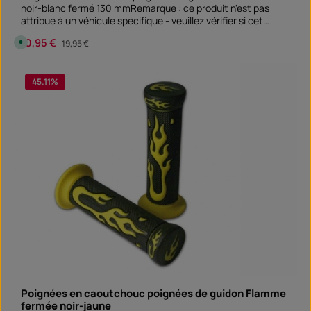
g
noir-blanc fermé 130 mmRemarque : ce produit n'est pas
b
a
attribué à un véhicule spécifique - veuillez vérifier si cet
r
article convient et/ou est nécessaire.
Prix de vente :
10,95 €
Prix régulier :
D
19,95 €
i
s
p
Quantité de produit : Entrez la quantité souhai
o
45.11
%
paire
n
i
b
l
e
,
d
é
l
a
i
d
e
l
i
v
r
a
i
s
o
n
:
S
o
Poignées en caoutchouc poignées de guidon Flamme
f
fermée noir-jaune
o