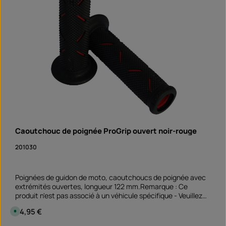
e
e
n
1
j
o
u
r
,
D
é
l
a
i
d
e
l
i
v
r
a
Caoutchouc de poignée ProGrip ouvert noir-rouge
i
s
o
201030
n
S
o
f
o
Poignées de guidon de moto, caoutchoucs de poignée avec
r
t
extrémités ouvertes, longueur 122 mm.Remarque : Ce
v
produit n'est pas associé à un véhicule spécifique - Veuillez
e
r
vérifier si cet article est adapté et/ou nécessaire.
f
Prix régulier :
24,95 €
D
ü
i
g
s