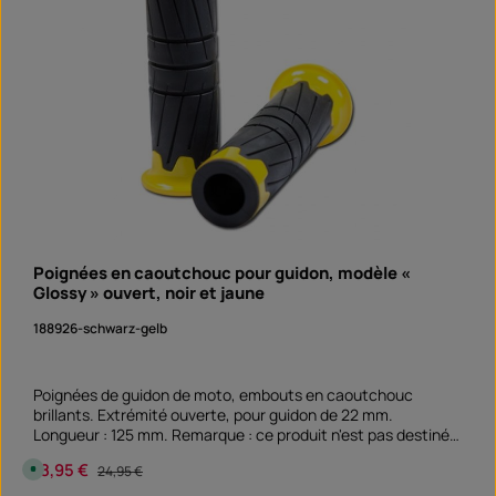
,
d
é
l
a
i
d
e
l
i
v
r
a
i
s
o
n
:
S
Poignées en caoutchouc pour guidon, modèle «
o
f
Glossy » ouvert, noir et jaune
o
r
t
188926-schwarz-gelb
v
e
r
f
ü
Poignées de guidon de moto, embouts en caoutchouc
g
brillants. Extrémité ouverte, pour guidon de 22 mm.
b
a
Longueur : 125 mm. Remarque : ce produit n'est pas destiné à
r
un véhicule en particulier. Veuillez vérifier si cet article est
Prix de vente :
18,95 €
Prix régulier :
D
24,95 €
compatible et/ou nécessaire.
i
s