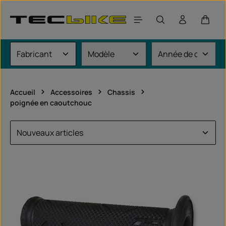
Passer au contenu principal
Le pan
Accueil
Accessoires
Chassis
poignée en caoutchouc