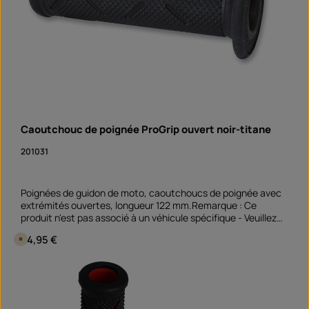
Caoutchouc de poignée ProGrip ouvert noir-titane
201031
Poignées de guidon de moto, caoutchoucs de poignée avec
extrémités ouvertes, longueur 122 mm.Remarque : Ce
produit n'est pas associé à un véhicule spécifique - Veuillez
vérifier si cet article est adapté et/ou nécessaire.
Prix régulier :
24,95 €
D
i
s
p
Quantité de produit : Entrez la quantité souhai
o
paire
n
i
b
l