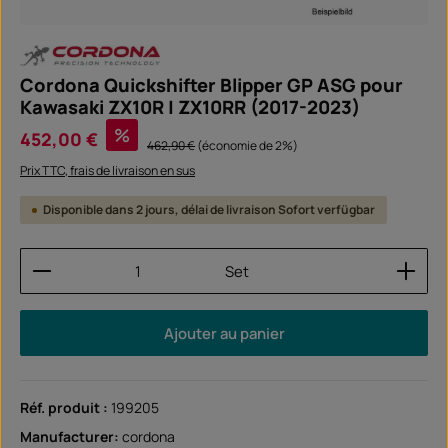
Cordona Quickshifter Blipper GP ASG pour
Kawasaki ZX10R | ZX10RR (2017-2023)
Prix de vente :
%
452,00 €
Prix régulier :
462,90 €
(économie de 2%)
Prix TTC, frais de livraison en sus
Disponible dans 2 jours, délai de livraison Sofort verfügbar
Quantité de produit : Entrez la quantité souhaitée
Set
Ajouter au panier
Réf. produit :
199205
Manufacturer:
cordona