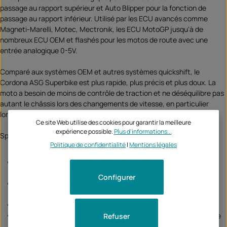
passage au rapport supérieur et Auto Blipper pour la fonction de
passage au rapport inférieur. Utilisé par les ECU avancés comme
Magneti-Marelli, Motec, Mectronik, les ECU MotoGP jusqu'à de
nombreux ECU OEM et flashés pour les motos de route avec une
entrée analogique 0-5V.
Comparé aux systèmes OEM et autres systèmes quickshift, le
Cordona ASG Superbike est plus rapide, plus précis et plus doux. La
moto a besoin de moins de contrôle de traction et ne déséquilibre pas
autant le châssis lors des changements de vitesse, en particulier
lorsque la moto est inclinée.
Ce site Web utilise des cookies pour garantir la meilleure
expérience possible.
Plus d'informations...
Spécification :
Politique de confidentialité
|
Mentions légales
0-5v analogique, jauge de contrainte haute sensibilité GP ASG
Superbike Sensor
Configurer
Technologie de cellule de force et aucune pièce mobile dans le
capteur
alimentation en courant continu 5-15v
Sortie analogique vers l'ECU de la moto, 2,5 V (au ralenti), plage
Refuser
de 0,5 à 4,5 V