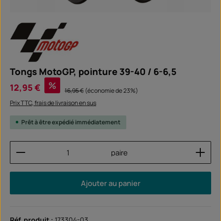
Tongs MotoGP, pointure 39-40 / 6-6,5
Prix de vente :
%
12,95 €
Prix régulier :
16,95 €
(économie de 23%)
Prix TTC, frais de livraison en sus
Prêt à être expédié immédiatement
Quantité de produit : Entrez la quantité souhaitée
paire
Ajouter au panier
Réf. produit :
173304-03