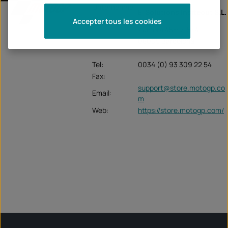
Unternehme
E-Solutions Insiteout S.L.
n:
Accepter tous les cookies
Zamora 45-47, 5º 4ª
08005 Barcelona
Tel:
0034 (0) 93 309 22 54
Fax:
support@store.motogp.co
Email:
m
Web:
https://store.motogp.com/