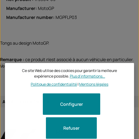
Manufacturer:
MotoGP
Manufacturer number:
MGPFLP03
Tongs au design MotoGP.
Remarque :
ce produit n'est associé à aucun véhicule en particulier.
Veuillez vérifier si cet article convient et/ou si vous en avez besoin.
Ce site Web utilise des cookies pour garantir la meilleure
expérience possible.
Plus d'informations...
Politique de confidentialité
|
Mentions légales
Attribution de l'article:
article universel
Configurer
Refuser
MotoGP