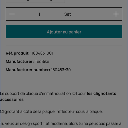
Quantité de produit : Entrez la quantité souhaitée
Set
Ajouter au panier
Réf. produit :
180483-001
Manufacturer:
TecBike
Manufacturer number:
180483-30
Le support de plaque d'immatriculation IQ1 pour
les clignotants
accessoires
Clignotant à côté de la plaque, réflecteur sous la plaque.
Tu veux un design sportif et moderne, alors tu ne peux pas passer à