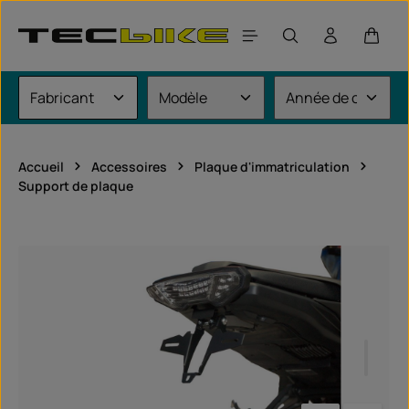
Passer au contenu principal
Le pan
Accueil
Accessoires
Plaque d'immatriculation
Support de plaque
Ignorer la galerie d'images