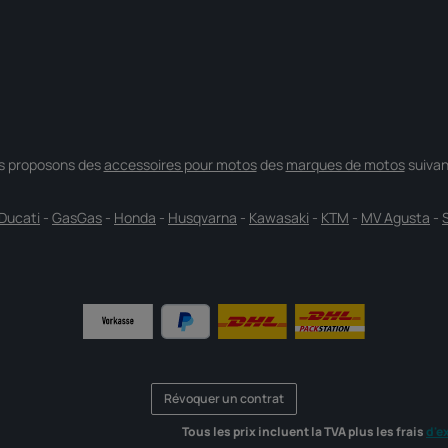
s proposons des
accessoires pour motos
des
marques de motos
suivan
Ducati
-
GasGas
-
Honda
-
Husqvarna
-
Kawasaki
-
KTM
-
MV Agusta
-
Révoquer un contrat
Tous les prix incluent la TVA plus les frais
d'e