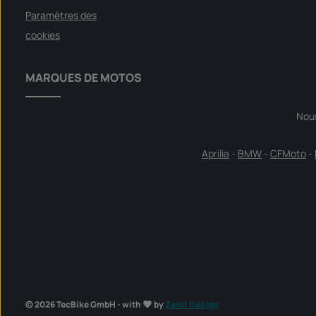
Paramètres des
cookies
MARQUES DE MOTOS
Nou
Aprilia
-
BMW
-
CFMoto
-
© 2026 TecBike GmbH - with
by
Zenit Design