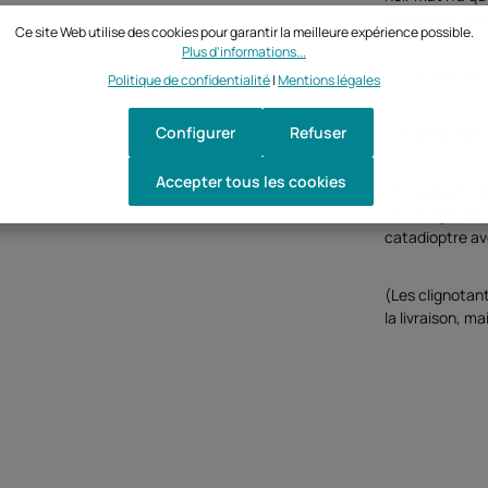
réglable en con
Ce site Web utilise des cookies pour garantir la meilleure expérience possible.
Plus d'informations...
Tu reçois le su
Politique de confidentialité
|
Mentions légales
Configurer
Refuser
pour
les
Accepter tous les cookies
Les supports d
l'éclairage LE
catadioptre av
(Les clignotan
la livraison, 