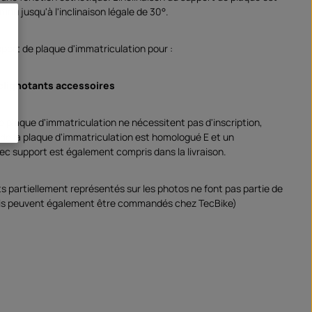
tinu jusqu'à l'inclinaison légale de 30°.
pport de plaque d'immatriculation pour :
 clignotants accessoires
e plaque d'immatriculation ne nécessitent pas d'inscription,
D de la plaque d'immatriculation est homologué E et un
ec support est également compris dans la livraison.
ts partiellement représentés sur les photos ne font pas partie de
mais peuvent également être commandés chez TecBike)