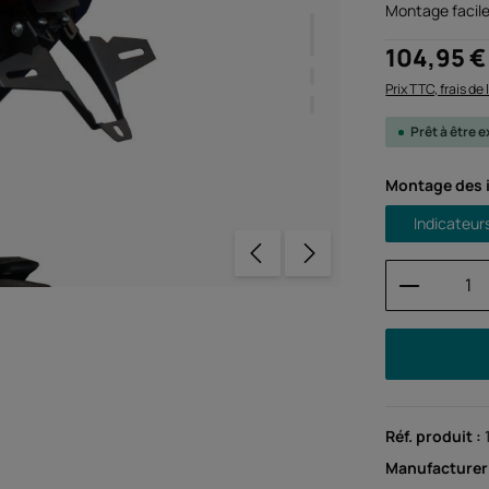
Montage facile
Prix régulier :
104,95 €
Prix TTC, frais de
Prêt à être
Sélectionnez
Montage des 
Indicateur
Quantité
Réf. produit :
Manufacturer