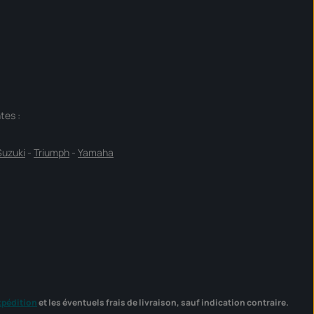
tes :
Suzuki
-
Triumph
-
Yamaha
xpédition
et les éventuels frais de livraison, sauf indication contraire.