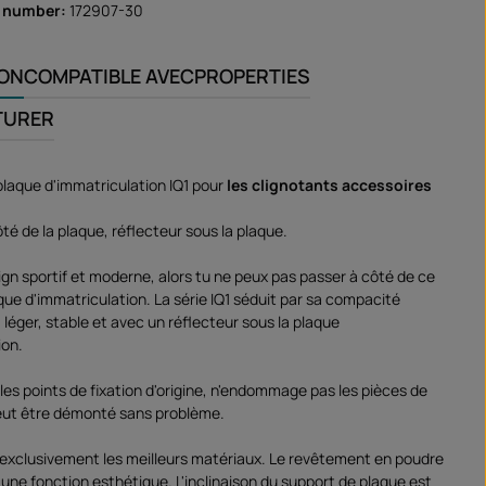
r number:
172907-30
ION
COMPATIBLE AVEC
PROPERTIES
TURER
plaque d'immatriculation IQ1 pour
les clignotants accessoires
té de la plaque, réflecteur sous la plaque.
ign sportif et moderne, alors tu ne peux pas passer à côté de ce
que d'immatriculation. La série IQ1 séduit par sa compacité
, léger, stable et avec un réflecteur sous la plaque
ion.
 les points de fixation d'origine, n'endommage pas les pièces de
eut être démonté sans problème.
e exclusivement les meilleurs matériaux. Le revêtement en poudre
'une fonction esthétique. L'inclinaison du support de plaque est