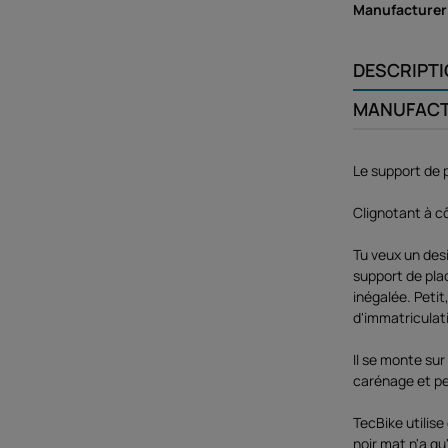
Manufacture
DESCRIPT
MANUFAC
Le support de 
Clignotant à cô
Tu veux un des
support de pla
inégalée. Petit
d'immatriculat
Il se monte sur
carénage et p
TecBike utilis
noir mat n'a qu