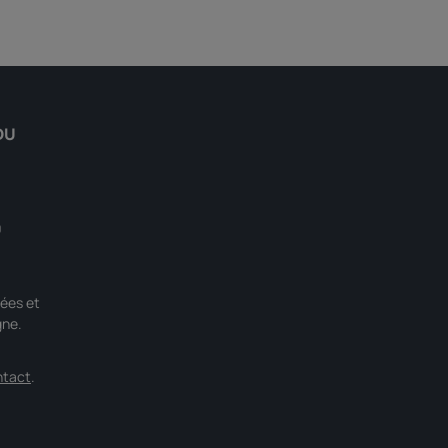
DU
0
ées et
gne.
ntact
.