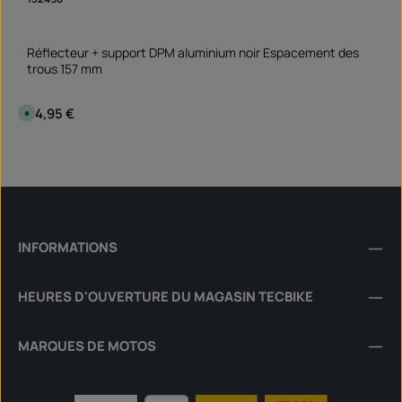
Réflecteur + support DPM aluminium noir Espacement des
trous 157 mm
Prix régulier :
24,95 €
D
i
s
p
Quantité de produit : Entrez la quantité souhai
o
Set
n
i
b
l
e
,
d
é
INFORMATIONS
l
a
i
d
HEURES D'OUVERTURE DU MAGASIN TECBIKE
e
l
i
v
r
MARQUES DE MOTOS
a
i
s
o
n