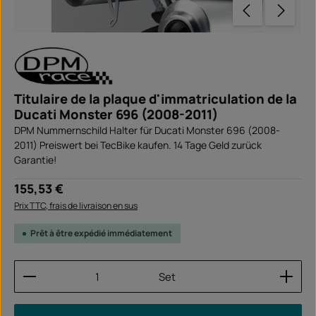
Titulaire de la plaque d'immatriculation de la
Ducati Monster 696 (2008-2011)
DPM Nummernschild Halter für Ducati Monster 696 (2008-
2011) Preiswert bei TecBike kaufen. 14 Tage Geld zurück
Garantie!
Prix régulier :
155,53 €
Prix TTC, frais de livraison en sus
Prêt à être expédié immédiatement
Quantité de produit : Entrez la quantité souhaitée
Set