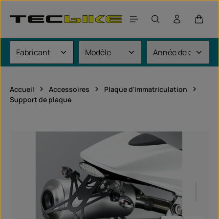
Passer au contenu principal
Le pan
Accueil
Accessoires
Plaque d'immatriculation
Support de plaque
Ignorer la galerie d'images