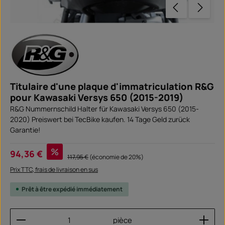
Titulaire d'une plaque d'immatriculation R&G
pour Kawasaki Versys 650 (2015-2019)
R&G Nummernschild Halter für Kawasaki Versys 650 (2015-
2020) Preiswert bei TecBike kaufen. 14 Tage Geld zurück
Garantie!
Prix de vente :
%
94,36 €
Prix régulier :
117,95 €
(économie de 20%)
Prix TTC, frais de livraison en sus
Prêt à être expédié immédiatement
Quantité de produit : Entrez la quantité souhaitée
pièce