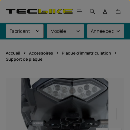
Passer au contenu principal
Le pan
Accueil
Accessoires
Plaque d'immatriculation
Support de plaque
Ignorer la galerie d'images