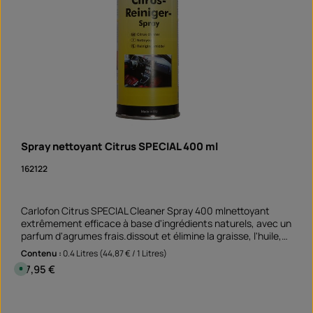
Spray nettoyant Citrus SPECIAL 400 ml
162122
Carlofon Citrus SPECIAL Cleaner Spray 400 mlnettoyant
extrêmement efficace à base d'ingrédients naturels, avec un
parfum d'agrumes frais.dissout et élimine la graisse, l'huile,
les adhésifs, la résine, le goudron et l'encre convient aux
Contenu :
0.4 Litres
(44,87 € / 1 Litres)
surfaces non absorbantes et non décolorantes Un
Prix régulier :
17,95 €
D
nettoyage parfait avant de coller les autocollants de bord de
i
s
jante élimine les vieux résidus de colle et les salissures
p
Quantité de produit : Entrez la quantité souhai
graisseuses Application non seulement sur la moto mais
o
Peut
n
aussi sur la voiture et au domicile de la maman !Remarque :