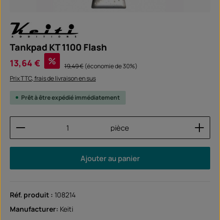
Tankpad KT 1100 Flash
Prix de vente :
%
13,64 €
Prix régulier :
19,49 €
(économie de 30%)
Prix TTC, frais de livraison en sus
Prêt à être expédié immédiatement
Quantité de produit : Entrez la quantité souhaitée
pièce
Ajouter au panier
Réf. produit :
108214
Manufacturer:
Keiti