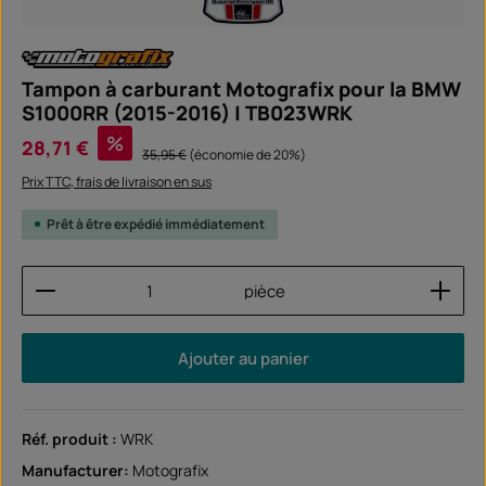
Tampon à carburant Motografix pour la BMW
S1000RR (2015-2016) | TB023WRK
Prix de vente :
%
28,71 €
Prix régulier :
35,95 €
(économie de 20%)
Prix TTC, frais de livraison en sus
Prêt à être expédié immédiatement
Quantité de produit : Entrez la quantité souhaitée
pièce
Ajouter au panier
Réf. produit :
WRK
Manufacturer:
Motografix