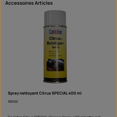
Ignorer la galerie de produits
Accessoires Articles
Spray nettoyant Citrus SPECIAL 400 ml
162122