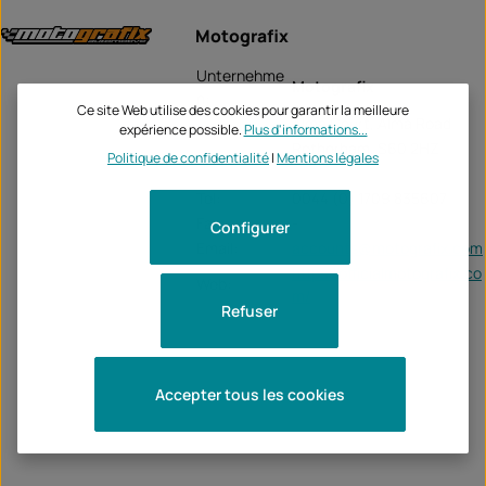
Motografix
Unternehme
Motografix
n:
Ce site Web utilise des cookies pour garantir la meilleure
Alma Court, Alma Road
expérience possible.
Plus d'informations...
Rotherham, S60 2HZ
Politique de confidentialité
|
Mentions légales
Tel:
0044 (0) 1709 835607
Fax:
-
Configurer
Email:
accounts@motografix.com
https://officialmotografix.co
Web:
m/
Refuser
Accepter tous les cookies