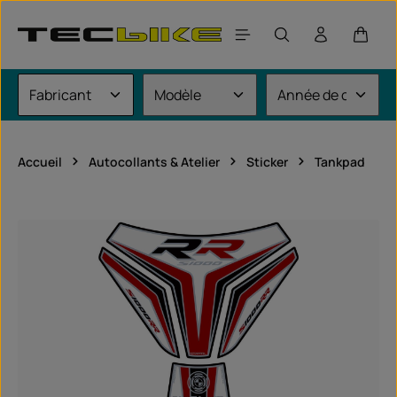
Passer au contenu principal
Le pan
Accueil
Autocollants & Atelier
Sticker
Tankpad
Ignorer la galerie d'images