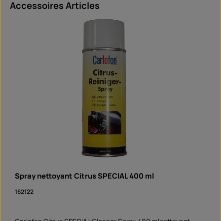
Ignorer la galerie de produits
Accessoires Articles
Spray nettoyant Citrus SPECIAL 400 ml
162122