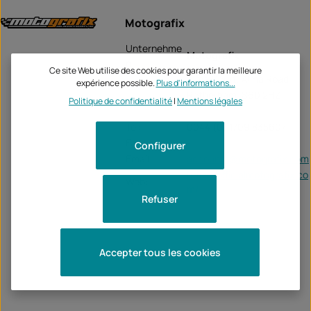
Motografix
Unternehme
Motografix
n:
Ce site Web utilise des cookies pour garantir la meilleure
Alma Court, Alma Road
expérience possible.
Plus d'informations...
Rotherham, S60 2HZ
Politique de confidentialité
|
Mentions légales
Tel:
0044 (0) 1709 835607
Fax:
-
Configurer
Email:
accounts@motografix.com
https://officialmotografix.co
Web:
m/
Refuser
Accepter tous les cookies