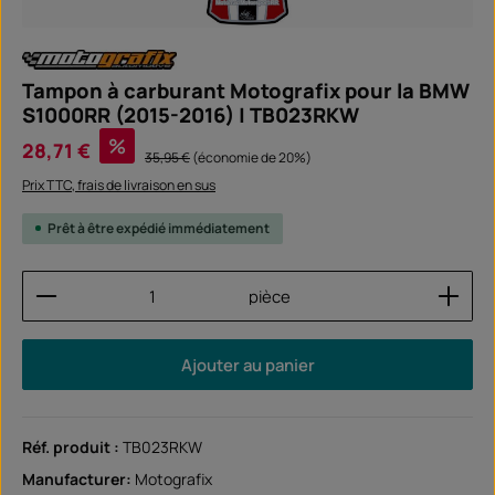
Tampon à carburant Motografix pour la BMW
S1000RR (2015-2016) | TB023RKW
Prix de vente :
%
28,71 €
Prix régulier :
35,95 €
(économie de 20%)
Prix TTC, frais de livraison en sus
Prêt à être expédié immédiatement
Quantité de produit : Entrez la quantité souhaitée
pièce
Ajouter au panier
Réf. produit :
TB023RKW
Manufacturer:
Motografix