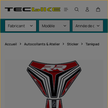
Passer au contenu principal
Le pan
Accueil
Autocollants & Atelier
Sticker
Tankpad
Ignorer la galerie d'images