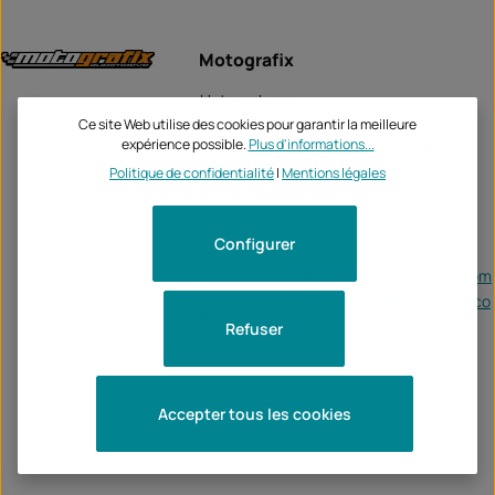
Motografix
Unternehme
Motografix
n:
Ce site Web utilise des cookies pour garantir la meilleure
expérience possible.
Plus d'informations...
Alma Court, Alma Road
Politique de confidentialité
|
Mentions légales
Rotherham, S60 2HZ
Tel:
0044 (0) 1709 835607
Configurer
Fax:
-
Email:
accounts@motografix.com
https://officialmotografix.co
Web:
m/
Refuser
Accepter tous les cookies