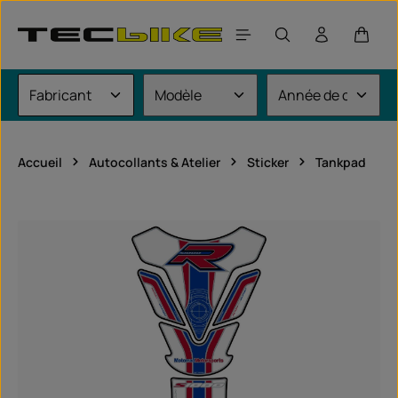
Passer au contenu principal
Le pan
Accueil
Autocollants & Atelier
Sticker
Tankpad
Ignorer la galerie d'images