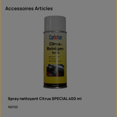
Ignorer la galerie de produits
Accessoires Articles
Spray nettoyant Citrus SPECIAL 400 ml
162122