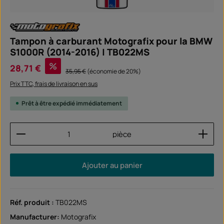
Tampon à carburant Motografix pour la BMW
S1000R (2014-2016) | TB022MS
Prix de vente :
%
28,71 €
Prix régulier :
35,95 €
(économie de 20%)
Prix TTC, frais de livraison en sus
Prêt à être expédié immédiatement
Quantité de produit : Entrez la quantité souhaitée
pièce
Ajouter au panier
Réf. produit :
TB022MS
Manufacturer:
Motografix