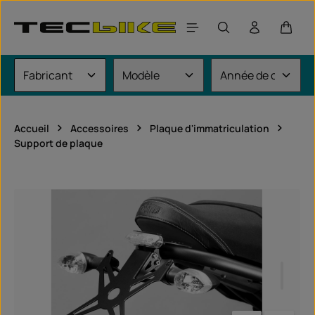
Passer au contenu principal
Le pan
Accueil
Accessoires
Plaque d'immatriculation
Support de plaque
Ignorer la galerie d'images