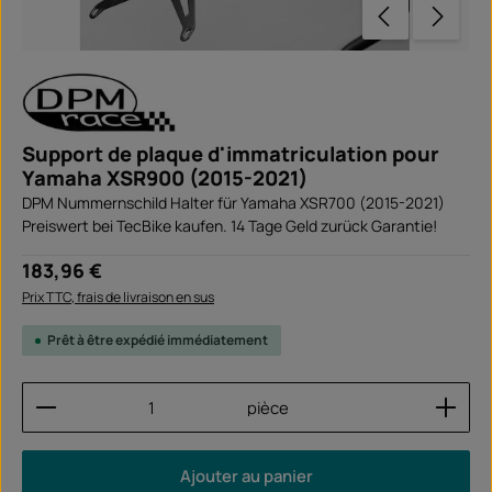
Support de plaque d'immatriculation pour
Yamaha XSR900 (2015-2021)
DPM Nummernschild Halter für Yamaha XSR700 (2015-2021)
Preiswert bei TecBike kaufen. 14 Tage Geld zurück Garantie!
Prix régulier :
183,96 €
Prix TTC, frais de livraison en sus
Prêt à être expédié immédiatement
Quantité de produit : Entrez la quantité souhaitée
pièce
Ajouter au panier