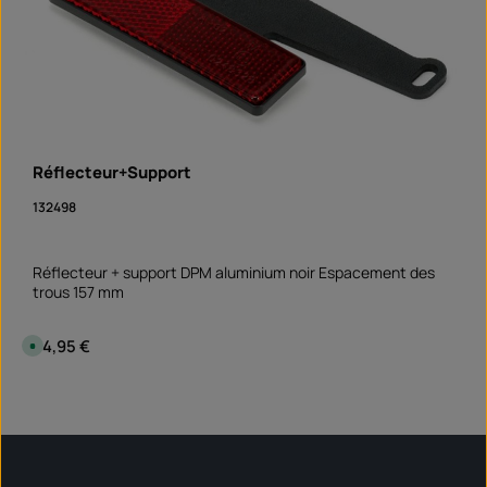
Réflecteur+Support
132498
Réflecteur + support DPM aluminium noir Espacement des
trous 157 mm
Prix régulier :
24,95 €
D
i
s
p
Quantité de produit : Entrez la quantité souhai
o
Set
n
i
b
l
e
,