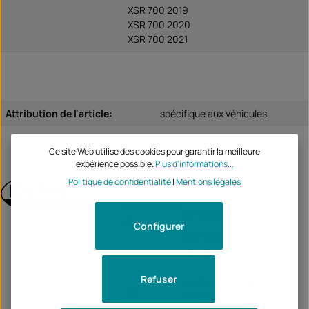
XSR 700 2019
XSR 700 2020
XSR 700 2021
Attribution de l'article:
spécifique aux véhicules
Ce site Web utilise des cookies pour garantir la meilleure
expérience possible.
Plus d'informations...
DPM Depretto Moto
Politique de confidentialité
|
Mentions légales
Unternehme
DPM Race
n:
Configurer
Via Fogazzaro, 111
36030 Caldogno (VI)
Refuser
0039 (0) 444 905700
Tel:
905235