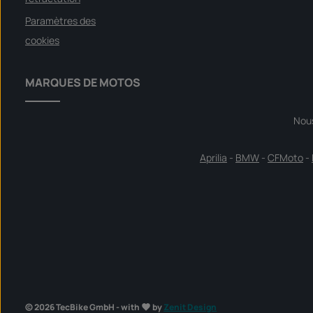
ü
g
Paramètres des
b
a
cookies
r
MARQUES DE MOTOS
Nou
Aprilia
-
BMW
-
CFMoto
-
© 2026 TecBike GmbH - with
by
Zenit Design