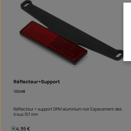
Réflecteur+Support
132498
Réflecteur + support DPM aluminium noir Espacement des
trous 157 mm
24,95 €
Prix régulier :
D