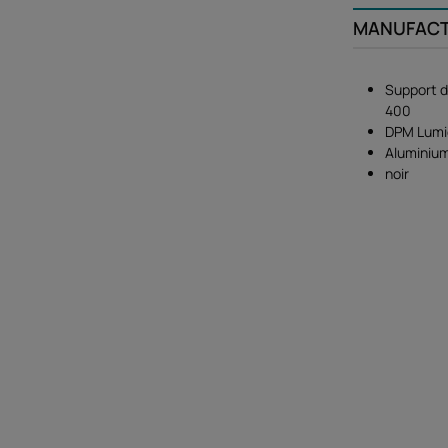
MANUFAC
Support d
400
DPM Lumiè
Aluminiu
noir