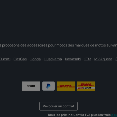
s proposons des
accessoires pour motos
des
marques de motos
suivan
Ducati
-
GasGas
-
Honda
-
Husqvarna
-
Kawasaki
-
KTM
-
MV Agusta
-
Révoquer un contrat
Tous les prix incluent la TVA plus les frais
d'e