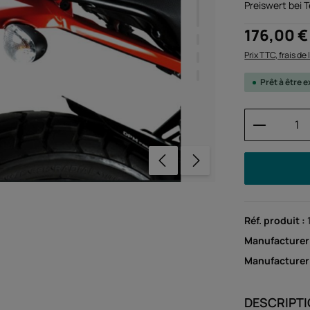
Preiswert bei 
Prix régulier :
176,00 €
Prix TTC, frais de
Prêt à être
Quantité
Réf. produit :
Manufacturer
Manufacture
DESCRIPT