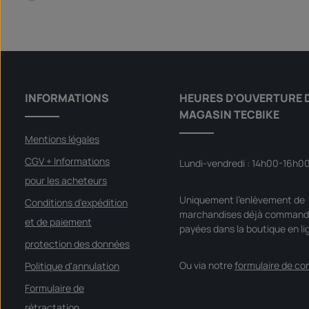
i
s
p
Quantité de produit : Entrez la qua
o
Set
n
i
b
l
e
,
d
é
INFORMATIONS
HEURES D'OUVERTURE 
l
a
MAGASIN TECBIKE
i
d
e
Mentions légales
l
i
v
CGV + Informations
Lundi-vendredi : 14h00-16h0
r
a
pour les acheteurs
i
s
Uniquement l'enlèvement de
o
Conditions d'expédition
n
marchandises déjà command
et de paiement
:
payées dans la boutique en li
S
o
protection des données
f
o
Ou via notre
formulaire de co
Politique d'annulation
r
t
v
Formulaire de
e
r
rétractation
f