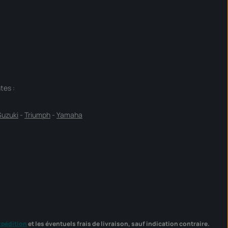
tes :
Suzuki
-
Triumph
-
Yamaha
xpédition
et les éventuels frais de livraison, sauf indication contraire.