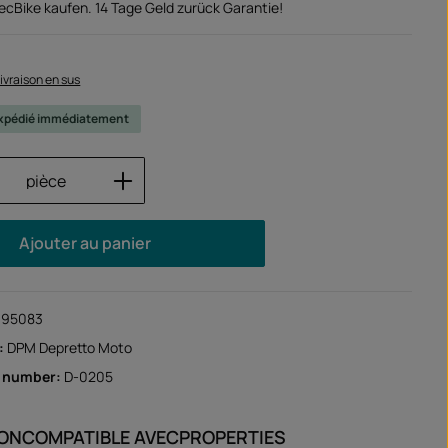
TecBike kaufen. 14 Tage Geld zurück Garantie!
 livraison en sus
 expédié immédiatement
 de produit : Entrez la quantité souhaité
pièce
Ajouter au panier
195083
:
DPM Depretto Moto
r number:
D-0205
ION
COMPATIBLE AVEC
PROPERTIES