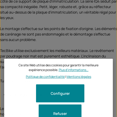
côté de ce support de plaque d'immatriculation. La série IQ4 séduit par
sa compacité inégalée. Petit, léger, robuste et, grâce au réflecteur
situé au-dessus de la plaque d'immatriculation, un véritable régal pour
les yeux.
Le montage s'effectue sur les points de fixation d'origine. Les éléments
de carénage ne sont pas endommagés et le démontage s'effectue
sans aucun problème.
TecBike utilise exclusivement les meilleurs matériaux. Le revêtement
par poudrage noir mat est purement esthétique. L'inclinaison du
support de plaque d'immatriculation est réglable en continu jusqu'à
Ce site Web utilise des cookies pour garantir la meilleure
l'angle de 30° prescrit par la loi.
expérience possible.
Plus d'informations...
Politique de confidentialité
|
Mentions légales
Tu reçois le support de plaque d'immatriculation
Configurer
pour clignotants en option
Les supports de plaque d'immatriculation ne nécessitent aucune
Refuser
homologation ; le feu de plaque d'immatriculation à LED dispose du