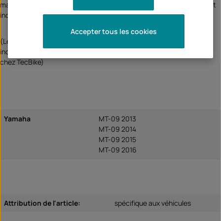
marquage « E » requis et un catadioptre avec support est également
inclus dans la livraison.
Accepter tous les cookies
(Les clignotants partiellement visibles sur les photos ne sont pas
inclus dans la livraison, mais peuvent également être commandés
chez TecBike)
Yamaha
MT-09 2013
MT-09 2014
MT-09 2015
MT-09 2016
Attribution de l'article:
spécifique aux véhicules