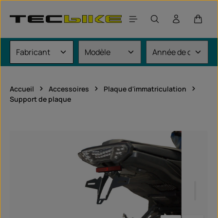
Passer au contenu principal
Le pan
Accueil
Accessoires
Plaque d'immatriculation
Support de plaque
Ignorer la galerie d'images