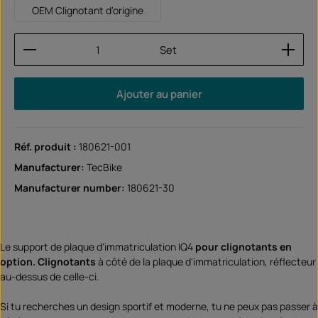
OEM Clignotant d'origine
Quantité de produit : Entrez la quantité souhaitée
Set
Ajouter au panier
Réf. produit :
180621-001
Manufacturer:
TecBike
Manufacturer number:
180621-30
Le support de plaque d'immatriculation IQ4
pour clignotants en
option. Clignotants
à côté de la plaque d'immatriculation, réflecteur
au-dessus de celle-ci.
Si tu recherches un design sportif et moderne, tu ne peux pas passer à