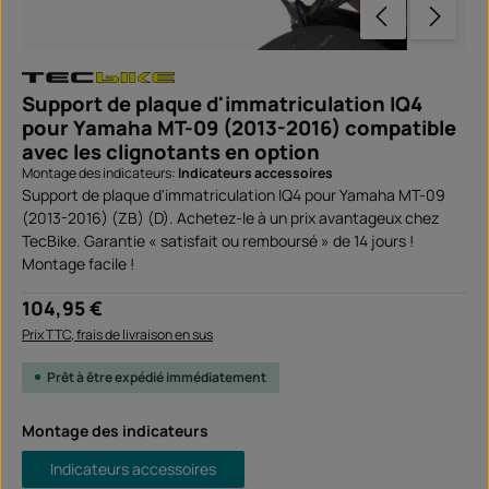
Support de plaque d'immatriculation IQ4
pour Yamaha MT-09 (2013-2016) compatible
avec les clignotants en option
Montage des indicateurs:
Indicateurs accessoires
Support de plaque d'immatriculation IQ4 pour Yamaha MT-09
(2013-2016) (ZB) (D). Achetez-le à un prix avantageux chez
TecBike. Garantie « satisfait ou remboursé » de 14 jours !
Montage facile !
Prix régulier :
104,95 €
Prix TTC, frais de livraison en sus
Prêt à être expédié immédiatement
Sélectionnez
Montage des indicateurs
Indicateurs accessoires