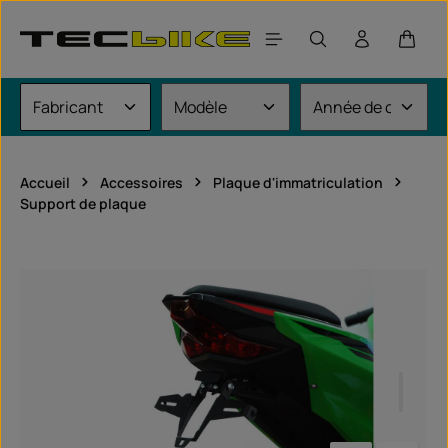
Passer au contenu principal
Le pan
Accueil
Accessoires
Plaque d'immatriculation
Support de plaque
Ignorer la galerie d'images