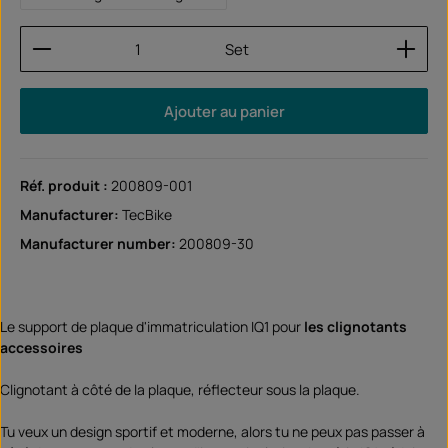
Quantité de produit : Entrez la quantité souhaitée
Set
Ajouter au panier
Réf. produit :
200809-001
Manufacturer:
TecBike
Manufacturer number:
200809-30
Le support de plaque d'immatriculation IQ1 pour
les clignotants
accessoires
Clignotant à côté de la plaque, réflecteur sous la plaque.
Tu veux un design sportif et moderne, alors tu ne peux pas passer à